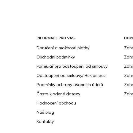
Z
á
p
INFORMACE PRO VÁS
DOP
a
Doručení a možnosti platby
Zahr
t
Obchodní podmínky
Zah
í
Formulář pro odstoupení od smlouvy
Zahr
Odstoupení od smlouvy/ Reklamace
Zahr
Podmínky ochrany osobních údajů
Zahr
Často kladené dotazy
Zahr
Hodnocení obchodu
Náš blog
Kontakty