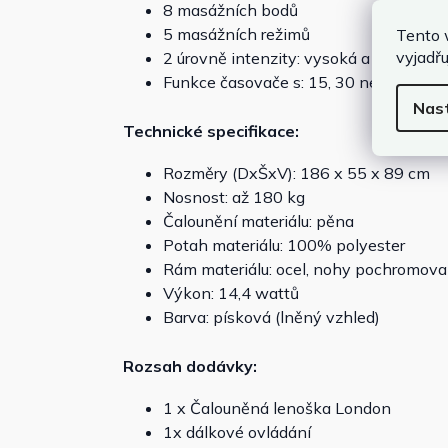
8 masážních bodů
5 masážních režimů
Tento 
vyjadřu
2 úrovně intenzity: vysoká a nízká
Funkce časovače s: 15, 30 nebo 60 mi
Nas
Technické specifikace:
Rozměry (DxŠxV): 186 x 55 x 89 cm
Nosnost: až 180 kg
Čalounění materiálu: pěna
Potah materiálu: 100% polyester
Rám materiálu: ocel, nohy pochromov
Výkon: 14,4 wattů
Barva: písková (lněný vzhled)
Rozsah dodávky:
1 x Čalouněná lenoška London
1x dálkové ovládání