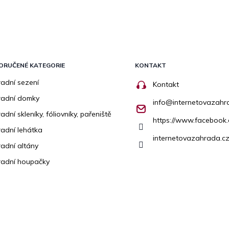
ORUČENÉ KATEGORIE
KONTAKT
adní sezení
Kontakt
radní domky
info
@
internetovazahr
adní skleníky, fóliovníky, pařeniště
https://www.facebook
adní lehátka
internetovazahrada.cz
adní altány
adní houpačky