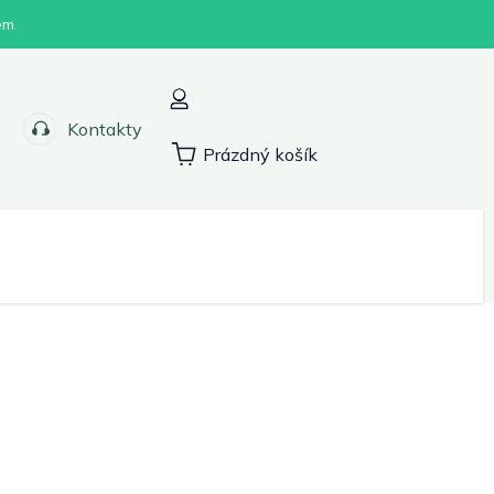
em.
Kontakty
Prázdný košík
Nákupní
košík
Sport