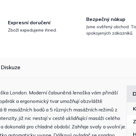
Bezpečný nákup
Expresní doručení
Jsme ověřený obchod. Tis
Zboží expedujeme ihned.
spokojených zákazníků.
Diskuze
enoška London. Moderní čalouněná lenoška vám přináší
D
 opěrák a ergonomický tvar umožňují obzvláště
K
á 8 masážních bodů a 5 různých masážních režimů z
enzity, již nic nestojí v cestě uklidňující masáži celého
Z
 a dokonalá pro chladné období. Zahřeje svaly a uvolní je.
tko automaticky vypne. Dálkový ovladač se snadno