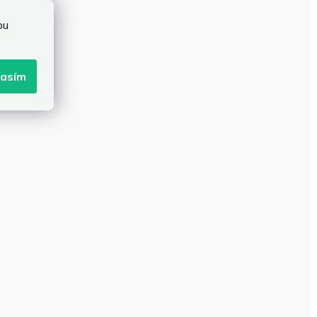
bu
lasím