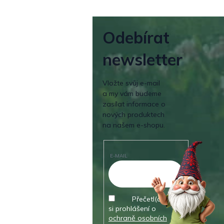
Odebírat
newsletter
Vložte svůj e-mail
a my vám budeme
zasílat informace o
nových produktech
na našem e-shopu.
E-MAIL
Přečetl(a) jsem
si prohlášení o
ochraně osobních