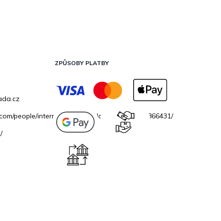
ZPŮSOBY PLATBY
ada.cz
.com/people/internetovazahradacz/100069706866431/
/