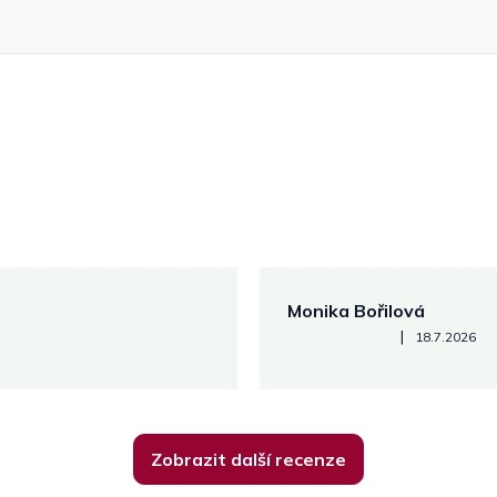
Monika Bořilová
Hodnocení obchodu je 5 z 5
|
18.7.2026
Zobrazit další recenze