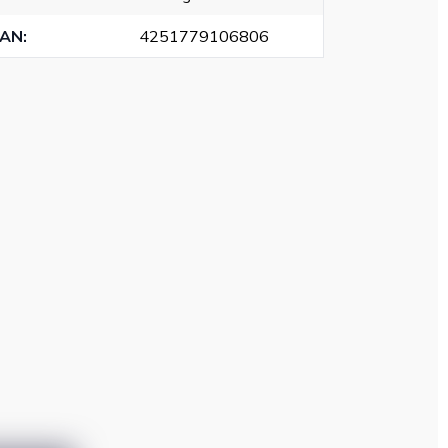
EAN
:
4251779106806