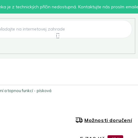
inka je z technických příčin nedostupná. Kontaktujte nás prosím email
lení
Chovatelské potřeby
Dílna
Pro děti
 a topnou funkcí - písková
Možnosti doručení