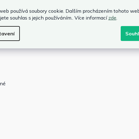
web používá soubory cookie. Dalším procházením tohoto we
jete souhlas s jejich používáním.. Více informací
zde
.
n
tavení
Souh
ané