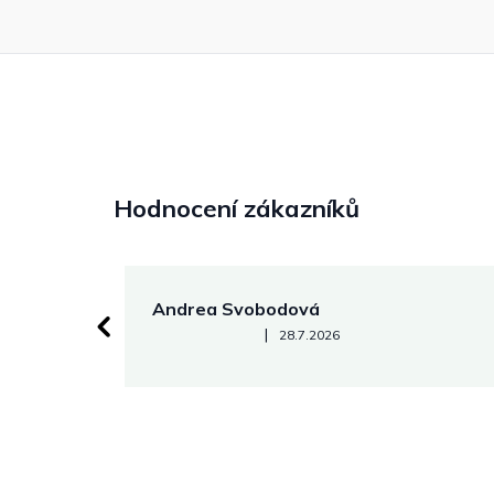
Hodnocení zákazníků
Andrea Svobodová
Hodnocení obchodu je 5 z 5 hvězdiček.
|
28.7.2026