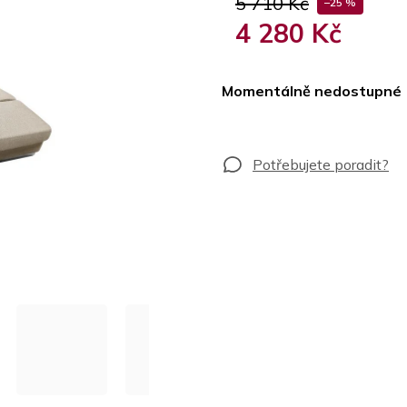
5 710 Kč
–25 %
4 280 Kč
Měrná
cena:
Momentálně nedostupné