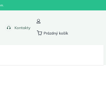
em.
Kontakty
Prázdný košík
Nákupní
košík
Sport