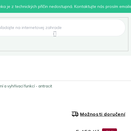
inka je z technických příčin nedostupná. Kontaktujte nás prosím email
lení
Chovatelské potřeby
Dílna
Pro děti
a vyhřívací funkcí - antracit
Možnosti doručení