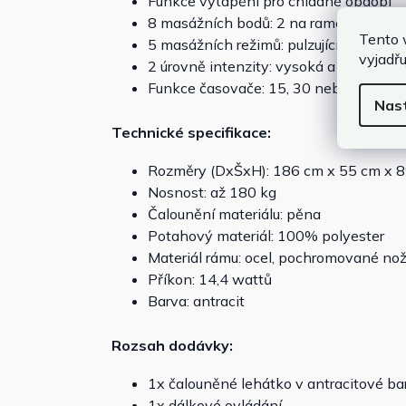
Funkce vytápění pro chladné období
8 masážních bodů: 2 na ramenou, bedre
Tento 
5 masážních režimů: pulzující, stlačova
vyjadřu
2 úrovně intenzity: vysoká a nízká
Funkce časovače: 15, 30 nebo 60 minu
Nas
Technické specifikace:
Rozměry (DxŠxH): 186 cm x 55 cm x 
Nosnost: až 180 kg
Čalounění materiálu: pěna
Potahový materiál: 100% polyester
Materiál rámu: ocel, pochromované no
Příkon: 14,4 wattů
Barva: antracit
Rozsah dodávky:
1x čalouněné lehátko v antracitové ba
1x dálkové ovládání