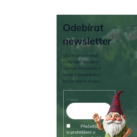
Odebírat
newsletter
Vložte svůj e-mail
a my vám budeme
zasílat informace o
nových produktech
na našem e-shopu.
E-MAIL
Přečetl(a) jsem
si prohlášení o