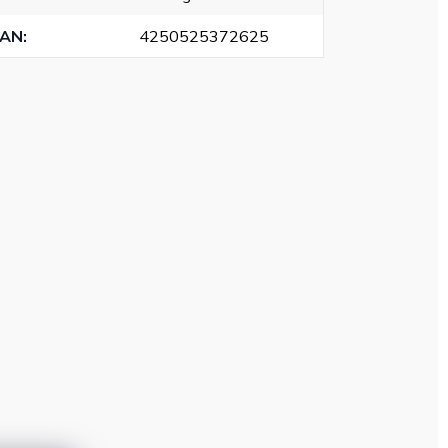
EAN
:
4250525372625