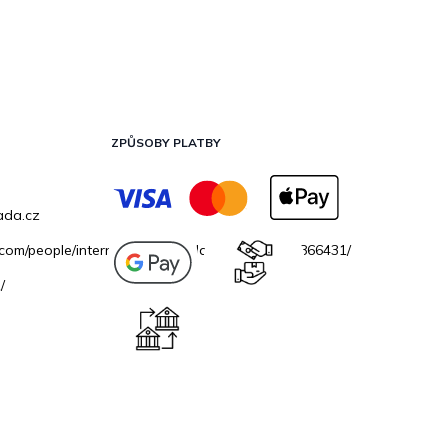
ZPŮSOBY PLATBY
ada.cz
.com/people/internetovazahradacz/100069706866431/
/