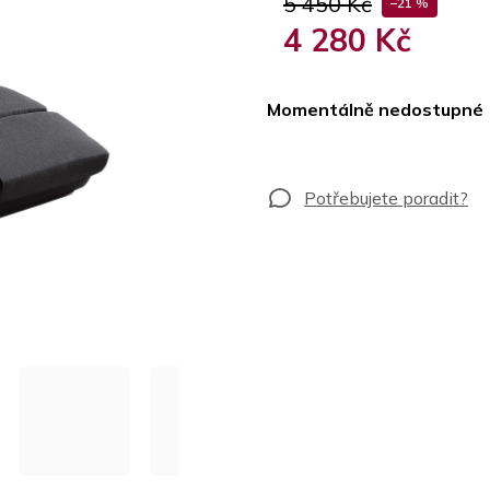
5 450 Kč
–21 %
4 280 Kč
Měrná
cena:
Momentálně nedostupné