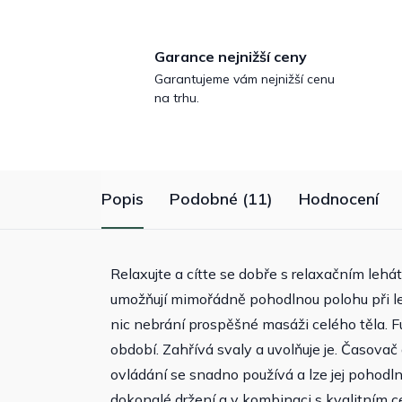
Garance nejnižší ceny
Garantujeme vám nejnižší cenu
na trhu.
Popis
Podobné (11)
Hodnocení
Relaxujte a cítte se dobře s relaxačním le
umožňují mimořádně pohodlnou polohu při l
nic nebrání prospěšné masáži celého těla. F
období. Zahřívá svaly a uvolňuje je. Časov
ovládání se snadno používá a lze jej pohodlně
dokonalé držení a v kombinaci s kvalitním