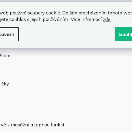
ch, stehnech a lýtkách individuálně volitelné
web používá soubory cookie. Dalším procházením tohoto we
cí, vlnový, automatický a normální
jete souhlas s jejich používáním.. Více informací
zde
.
t
tavení
Souh
89 cm
žičky
rvě s masážní a topnou funkcí