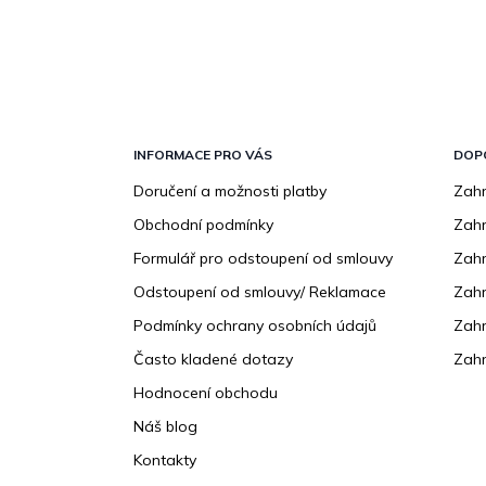
Z
á
p
INFORMACE PRO VÁS
DOP
a
Doručení a možnosti platby
Zahr
t
Obchodní podmínky
Zah
í
Formulář pro odstoupení od smlouvy
Zahr
Odstoupení od smlouvy/ Reklamace
Zahr
Podmínky ochrany osobních údajů
Zahr
Často kladené dotazy
Zahr
Hodnocení obchodu
Náš blog
Kontakty