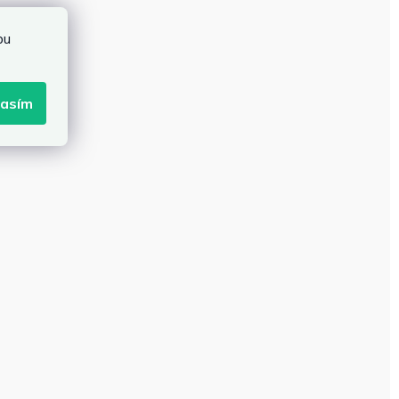
bu
lasím