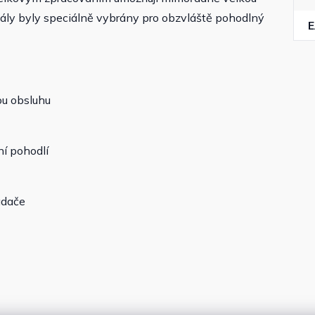
ály byly speciálně vybrány pro obzvláště pohodlný
ou obsluhu
í pohodlí
adače