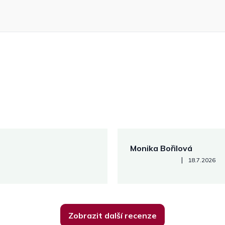
Monika Bořilová
Hodnocení obchodu je 5 z 5
|
18.7.2026
Zobrazit další recenze