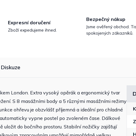
Bezpečný nákup
Expresní doručení
Jsme ověřený obchod. Tis
Zboží expedujeme ihned.
spokojených zákazníků.
Diskuze
hátkem London. Extra vysoký opěrák a ergonomický tvar
D
ežení. S 8 masážními body a 5 různými masážními režimy
K
unkce ohřevu je obzvlášť příjemná a ideální pro chladné
ač automaticky vypne postel po zvoleném čase. Dálkové
Z
 uložit do bočního prostoru. Stabilní nožičky zajišťují
 celkovým zpracováním umožňují mimořádně velkou