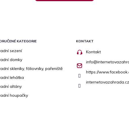
ORUČENÉ KATEGORIE
KONTAKT
adní sezení
Kontakt
radní domky
info
@
internetovazahr
adní skleníky, fóliovníky, pařeniště
https://www.facebook
adní lehátka
internetovazahrada.cz
adní altány
adní houpačky