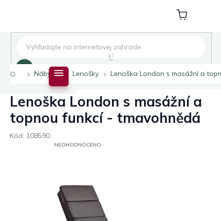
Přejít
na
Nákupní
obsah
košík
Hledat
Domů
Nábytek
Lenošky
Lenoška London s masážní a topn
Lenoška London s masážní a
topnou funkcí - tmavohnědá
Kód:
108590
PRŮMĚRNÉ
NEOHODNOCENO
HODNOCENÍ
PRODUKTU
JE
0,0
Z
5
HVĚZDIČEK.