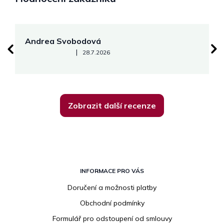
Andrea Svobodová
M
Hodnocení obchodu je 5 z 5 hvězdiček.
|
28.7.2026
Zobrazit další recenze
Z
á
INFORMACE PRO VÁS
p
Doručení a možnosti platby
a
Obchodní podmínky
t
í
Formulář pro odstoupení od smlouvy