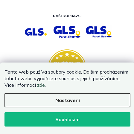
NAŠI DOPRAVCI
Tento web používá soubory cookie. Dalším procházením
tohoto webu vyjadřujete souhlas s jejich používáním..
Více informací
zde
.
Nastavení
Vytvořil Shoptet
Copyright 2026
InternetovaZahrada.cz
. Všechna práva vyhrazena.
Souhlasím
Infolinka je z technických příčin nedostupná. Kontaktujte
nás prosím emailem.