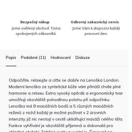
Bezpečný nákup
Odborný zakaznický servis
Jsme ověřený obchod. Tisíce
Jsme Vám k dispozici každý
spokojených zákazníků.
pracovní den.
Popis
Podobné (11)
Hodnocení
Diskuze
Odpočiňte, relaxujte a ciťte se dobře na Lenoška London.
Moderní lenoška ze syntetické kůže vám přináší chvíle plné
harmonie a relaxu. Extra vysoký opěrák a ergonomický tvar
umožňují obzvláště pohodlnou polohu při odpočinku.
Lenoška má 8 masážních bodů a 5 různých masážních
režimů z nichž každý je možné požívat v 2 úrovních
intenzity, již nic nestojí v cestě uklidňující masáži celého těla.
Funkce vyhřívání je obzvláště příjemná a dokonalá pro