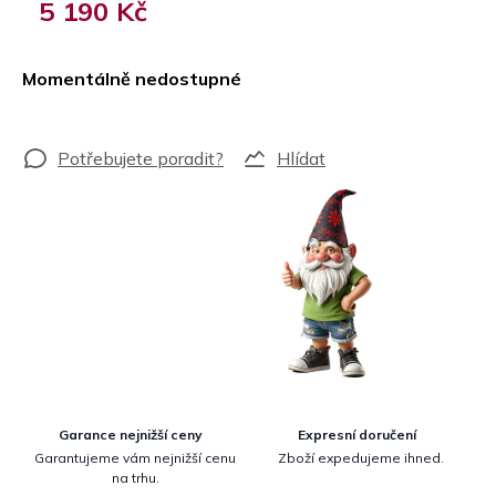
5 190 Kč
Měrná
cena:
Momentálně nedostupné
Hlídat
Garance nejnižší ceny
Expresní doručení
Garantujeme vám nejnižší cenu
Zboží expedujeme ihned.
na trhu.