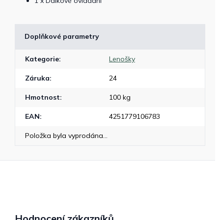
1 x Dálkové ovládání
Doplňkové parametry
Kategorie
:
Lenošky
Záruka
:
24
Hmotnost
:
100 kg
EAN
:
4251779106783
Položka byla vyprodána…
Hodnocení zákazníků