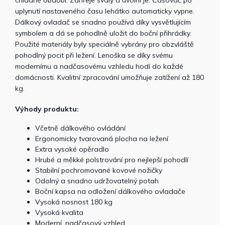
chladné období. Zahřeje svaly a uvolní je. Časovač po
uplynutí nastaveného času lehátko automaticky vypne.
Dálkový ovladač se snadno používá díky vysvětlujícím
symbolem a dá se pohodlně uložit do boční přihrádky.
Použité materiály byly speciálně vybrány pro obzvláště
pohodlný pocit při ležení. Lenoška se díky svému
modernímu a nadčasovému vzhledu hodí do každé
domácnosti. Kvalitní zpracování umožňuje zatížení až 180
kg.
Výhody produktu:
Včetně dálkového ovládání
Ergonomicky tvarovaná plocha na ležení
Extra vysoké opěradlo
Hrubé a měkké polstrování pro nejlepší pohodlí
Stabilní pochromované kovové nožičky
Odolný a snadno udržovatelný potah
Boční kapsa na odložení dálkového ovladače
Vysoká nosnost 180 kg
Vysoká kvalita
Moderní, nadčasový vzhled