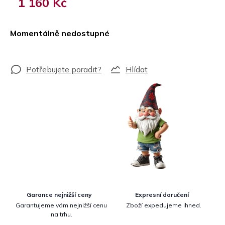
1 160 Kč
Měrná
cena:
Momentálně nedostupné
Hlídat
Garance nejnižší ceny
Expresní doručení
Garantujeme vám nejnižší cenu
Zboží expedujeme ihned.
na trhu.