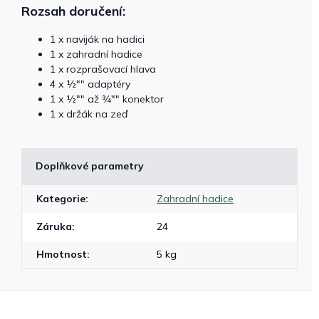
Rozsah doručení:
1 x naviják na hadici
1 x zahradní hadice
1 x rozprašovací hlava
4 x ½"" adaptéry
1 x ½"" až ¾"" konektor
1 x držák na zeď
Doplňkové parametry
Kategorie
:
Zahradní hadice
Záruka
:
24
Hmotnost
:
5 kg