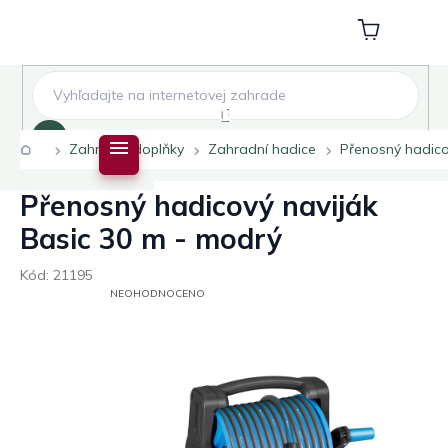
Přejít
na
Nákupní
obsah
košík
Hledat
Domů
Zahradní doplňky
Zahradní hadice
Přenosný hadico
Přenosný hadicový naviják
Basic 30 m - modrý
Kód:
21195
PRŮMĚRNÉ
NEOHODNOCENO
HODNOCENÍ
PRODUKTU
JE
0,0
Z
5
HVĚZDIČEK.