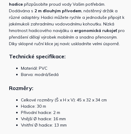
hadice
přizpůsobíte proud vody Vašim potřebám.
Dodávána s
2 m dlouhým přívodem
, nástěnný držák a
různé adaptéry. Hadici můžete rychle a jednoduše připojit k
jakémukoli zahradnímu vodovodnímu kohoutku. Nízká
hmotnost hadicového navijáku a
ergonomická rukojeť
pro
přenášení dělají výrobek mobilním a snadno přenosným.
Díky sklopné ruční klice jej navíc uskladníte velmi úsporně.
Technické specifikace:
Materiál: PVC
Barva: modrá/šedá
Rozměry:
Celkové rozměry (Š x H x V): 45 x 32 x 34 cm
Hadice: 30 m
Přívodní hadice: 2 m
Vnější Ø hadice: 16 mm
Vnitřní Ø hadice: 13 mm