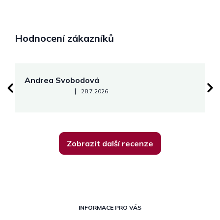
Hodnocení zákazníků
Andrea Svobodová
M
Hodnocení obchodu je 5 z 5 hvězdiček.
|
28.7.2026
Zobrazit další recenze
Z
á
INFORMACE PRO VÁS