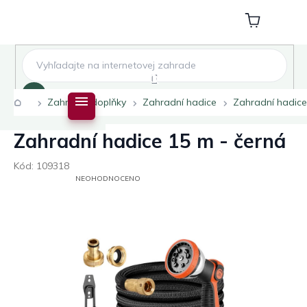
Přejít
na
Nákupní
obsah
košík
Hledat
Domů
Zahradní doplňky
Zahradní hadice
Zahradní hadice
Zahradní hadice 15 m - černá
Kód:
109318
PRŮMĚRNÉ
NEOHODNOCENO
HODNOCENÍ
PRODUKTU
JE
0,0
Z
5
HVĚZDIČEK.