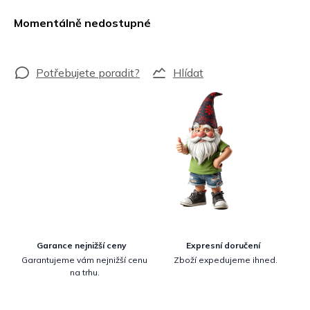
Měrná
cena:
Momentálně nedostupné
Hlídat
Garance nejnižší ceny
Expresní doručení
Garantujeme vám nejnižší cenu
Zboží expedujeme ihned.
na trhu.