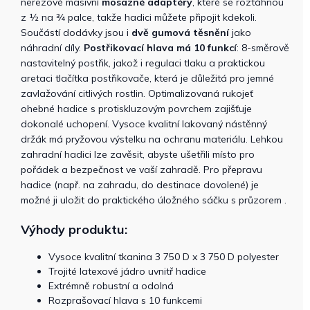
nerezové masivní
mosazné adaptéry
, které se roztáhnou
z ½ na ¾ palce, takže hadici můžete připojit kdekoli.
Součástí dodávky jsou i
dvě gumová těsnění
jako
náhradní díly.
Postřikovací hlava má 10 funkcí
: 8-směrově
nastavitelný postřik, jakož i regulaci tlaku a praktickou
aretaci tlačítka postřikovače, která je důležitá pro jemné
zavlažování citlivých rostlin. Optimalizovaná rukojeť
ohebné hadice s protiskluzovým povrchem zajišťuje
dokonalé uchopení. Vysoce kvalitní lakovaný nástěnný
držák má pryžovou výstelku na ochranu materiálu. Lehkou
zahradní hadici lze zavěsit, abyste ušetřili místo pro
pořádek a bezpečnost ve vaší zahradě. Pro přepravu
hadice (např. na zahradu, do destinace dovolené) je
možné ji uložit do praktického úložného sáčku s průzorem .
Výhody produktu:
Vysoce kvalitní tkanina 3 750 D x 3 750 D polyester
Trojité latexové jádro uvnitř hadice
Extrémně robustní a odolná
Rozprašovací hlava s 10 funkcemi