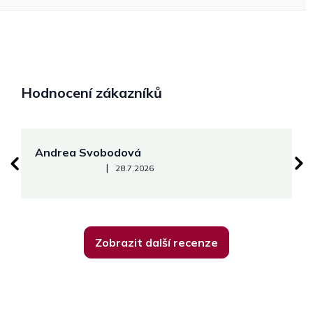
Hodnocení zákazníků
Andrea Svobodová
M
Hodnocení obchodu je 5 z 5 hvězdiček.
|
28.7.2026
Zobrazit další recenze