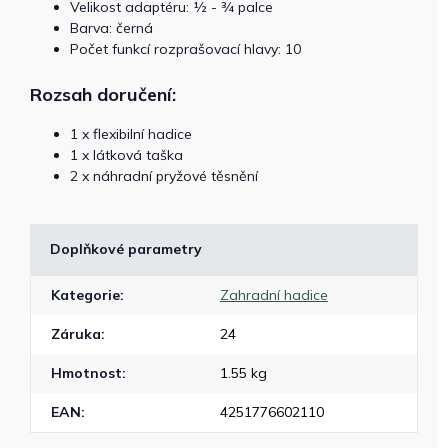
Velikost adaptéru: ½ - ¾ palce
Barva: černá
Počet funkcí rozprašovací hlavy: 10
Rozsah doručení:
1 x flexibilní hadice
1 x látková taška
2 x náhradní pryžové těsnění
Doplňkové parametry
Kategorie
:
Zahradní hadice
Záruka
:
24
Hmotnost
:
1.55 kg
EAN
:
4251776602110