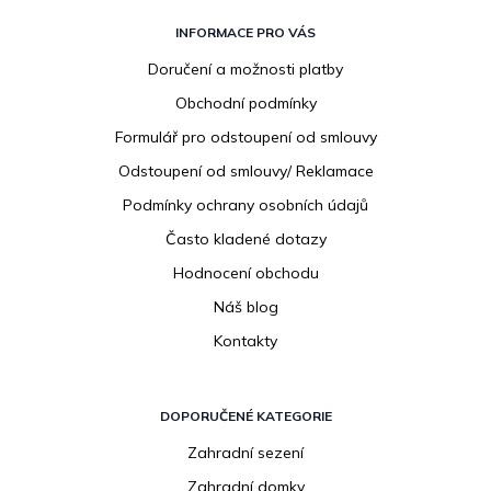
Z
á
INFORMACE PRO VÁS
p
Doručení a možnosti platby
a
Obchodní podmínky
t
í
Formulář pro odstoupení od smlouvy
Odstoupení od smlouvy/ Reklamace
Podmínky ochrany osobních údajů
Často kladené dotazy
Hodnocení obchodu
Náš blog
Kontakty
DOPORUČENÉ KATEGORIE
Zahradní sezení
Zahradní domky