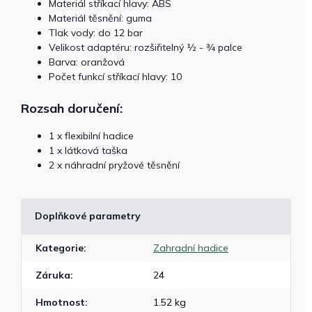
Materiál stříkací hlavy: ABS
Materiál těsnění: guma
Tlak vody: do 12 bar
Velikost adaptéru: rozšiřitelný ½ - ¾ palce
Barva: oranžová
Počet funkcí stříkací hlavy: 10
Rozsah doručení:
1 x flexibilní hadice
1 x látková taška
2 x náhradní pryžové těsnění
Doplňkové parametry
Kategorie
:
Zahradní hadice
Záruka
:
24
Hmotnost
:
1.52 kg