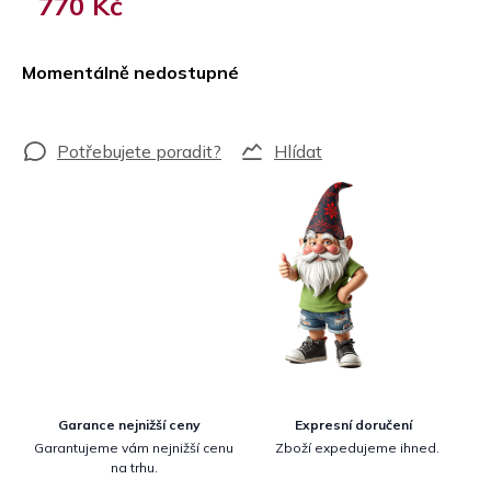
770 Kč
Měrná
cena:
Momentálně nedostupné
Hlídat
Garance nejnižší ceny
Expresní doručení
Garantujeme vám nejnižší cenu
Zboží expedujeme ihned.
na trhu.