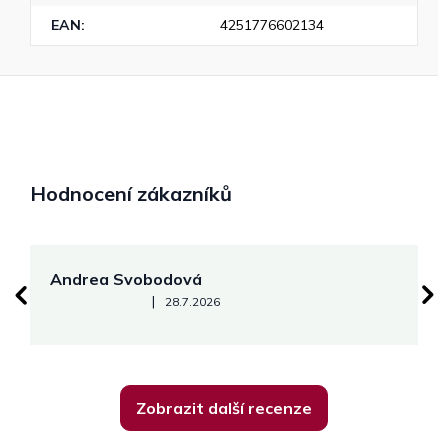
EAN
:
4251776602134
Hodnocení zákazníků
Andrea Svobodová
M
Hodnocení obchodu je 5 z 5 hvězdiček.
|
28.7.2026
Zobrazit další recenze