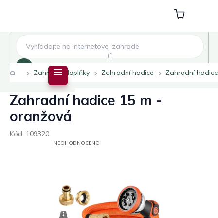
Přejít
na
Nákupní
obsah
košík
Hledat
Domů
Zahradní doplňky
Zahradní hadice
Zahradní hadice
Zahradní hadice 15 m -
oranžová
Kód:
109320
PRŮMĚRNÉ
NEOHODNOCENO
HODNOCENÍ
PRODUKTU
JE
0,0
Z
5
HVĚZDIČEK.