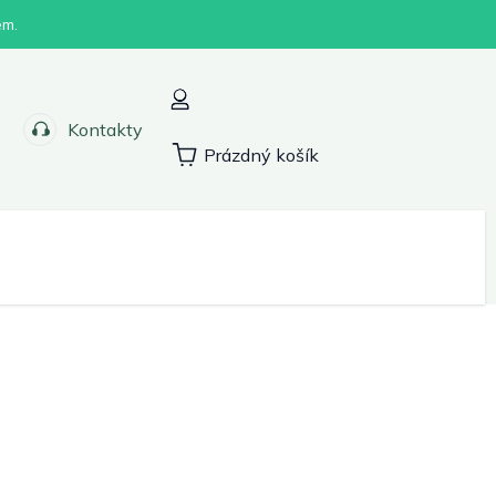
em.
Kontakty
Prázdný košík
Nákupní
košík
Sport