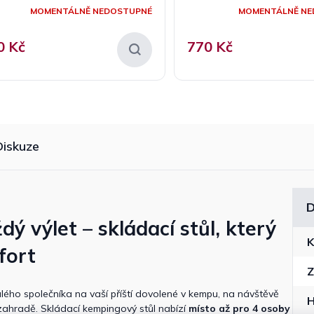
MOMENTÁLNĚ NEDOSTUPNÉ
MOMENTÁLNĚ NE
0 Kč
770 Kč
Diskuze
D
dý výlet – skládací stůl, který
K
fort
Z
ho společníka na vaší příští dovolené v kempu, na návštěvě
zahradě. Skládací kempingový stůl nabízí
místo až pro 4 osoby