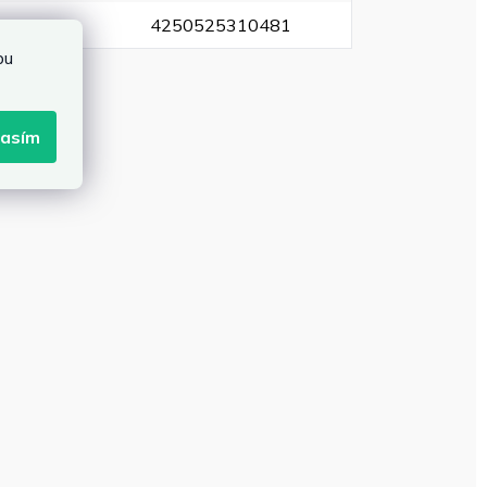
EAN
:
4250525310481
bu
lasím