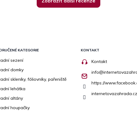
Zobrazit další recenze
ORUČENÉ KATEGORIE
KONTAKT
adní sezení
Kontakt
radní domky
info
@
internetovazahr
adní skleníky, fóliovníky, pařeniště
https://www.facebook
adní lehátka
internetovazahrada.cz
adní altány
adní houpačky