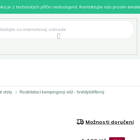
inka je z technických příčin nedostupná. Kontaktujte nás prosím email
lení
Chovatelské potřeby
Dílna
Pro děti
 stoly
Rozkládací kempingový stůl - hnědý/stříbrný
Možnosti doručení