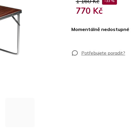
1 160 Kč
–33 %
770 Kč
Měrná
cena:
Momentálně nedostupné