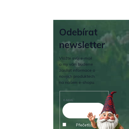
Odebírat
newsletter
Vložte svůj e-mail
a my vám budeme
zasílat informace o
nových produktech
na našem e-shopu.
E-MAIL
Přečetl(a) jsem