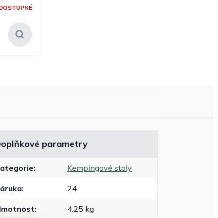
DOSTUPNÉ
oplňkové parametry
ategorie
:
Kempingové stoly
áruka
:
24
Hmotnost
:
4.25 kg