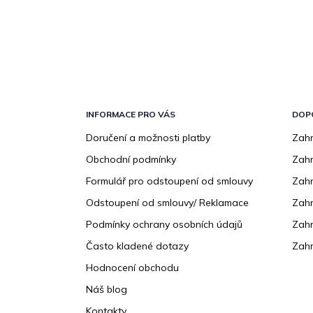
Z
á
p
INFORMACE PRO VÁS
DOP
a
Doručení a možnosti platby
Zahr
t
Obchodní podmínky
Zah
í
Formulář pro odstoupení od smlouvy
Zahr
Odstoupení od smlouvy/ Reklamace
Zahr
Podmínky ochrany osobních údajů
Zahr
Často kladené dotazy
Zahr
Hodnocení obchodu
Náš blog
Kontakty