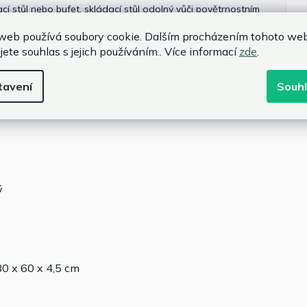
ací stůl nebo bufet, skládací stůl odolný vůči povětrnostním
manité využití
. Díky
praktické funkci skládání a nízké
web používá soubory cookie. Dalším procházením tohoto we
 a jednoduše.
jete souhlas s jejich používáním.. Více informací
zde
.
tavení
Souh
ý
0 x 60 x 4,5 cm