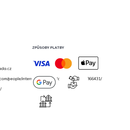
ZPŮSOBY PLATBY
ada.cz
.com/people/internetovazahradacz/100069706866431/
/