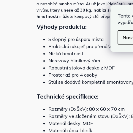
a nezabírá mnoho místa. Ať už jako jídelní stůl, hr
vlivům, který
unese až 30 kg, nabízí široké a roz
Tento 
hmotnosti
můžete kempový stůl přepravit rychle
vyjadřu
Výhody produktu:
Nas
Sklopný pro úsporu místa
Praktická rukojeť pro přenášení
Nízká hmotnost
Nerezový hliníkový rám
Robustní stolová deska z MDF
Prostor až pro 4 osoby
Stůl se dodává kompletně smontovan
Technické specifikace:
Rozměry (DxŠxV): 80 x 60 x 70 cm
Rozměry ve složeném stavu (DxŠxV): 8
Materiál desky: MDF
Materiál rámu: hliník