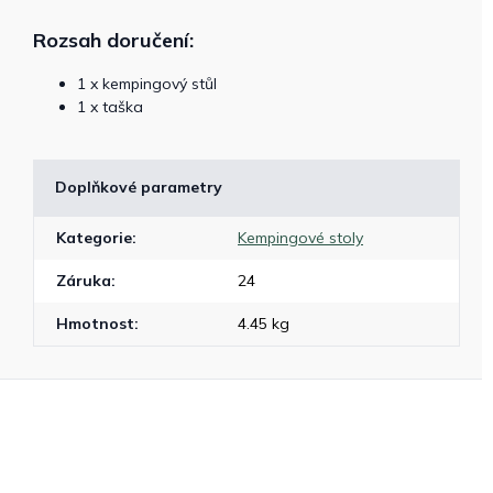
Rozsah doručení:
1 x kempingový stůl
1 x taška
Doplňkové parametry
Kategorie
:
Kempingové stoly
Záruka
:
24
Hmotnost
:
4.45 kg