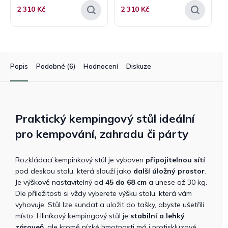
2 310 Kč
2 310 Kč
Popis
Podobné (6)
Hodnocení
Diskuze
Praktický kempingový stůl ideální
pro kempování, zahradu či párty
Rozkládací kempinkový stůl je vybaven
připojitelnou sítí
pod deskou stolu, která slouží jako
další úložný prostor
.
Je výškově nastavitelný od
45 do 68 cm
a unese až 30 kg.
Dle příležitosti si vždy vyberete výšku stolu, která vám
vyhovuje. Stůl lze sundat a uložit do tašky, abyste ušetřili
místo. Hliníkový kempingový stůl je
stabilní a lehký
zároveň
, ale kromě nízké hmotnosti má i protiskluzové