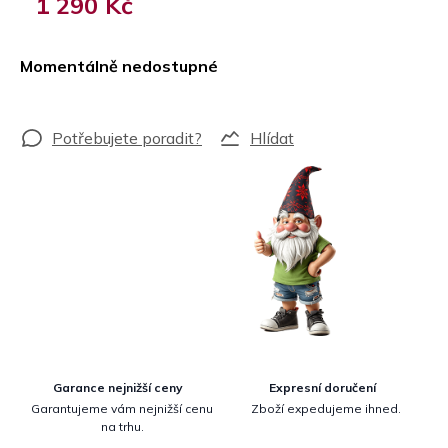
1 290 Kč
Měrná
cena:
Momentálně nedostupné
Hlídat
Garance nejnižší ceny
Expresní doručení
Garantujeme vám nejnižší cenu
Zboží expedujeme ihned.
na trhu.