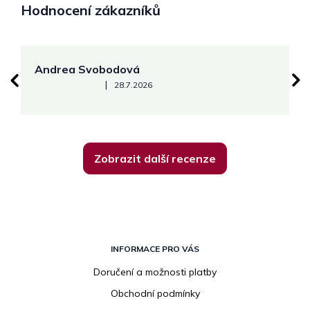
Hodnocení zákazníků
Andrea Svobodová
M
Hodnocení obchodu je 5 z 5 hvězdiček.
|
28.7.2026
Zobrazit další recenze
Z
á
INFORMACE PRO VÁS
p
Doručení a možnosti platby
a
Obchodní podmínky
t