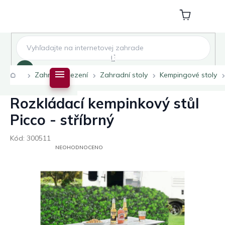
Přejít
na
Nákupní
obsah
košík
Hledat
Domů
Zahradní sezení
Zahradní stoly
Kempingové stoly
Rozkládací kempinkový stůl
Picco - stříbrný
Kód:
300511
PRŮMĚRNÉ
NEOHODNOCENO
HODNOCENÍ
PRODUKTU
JE
0,0
Z
5
HVĚZDIČEK.