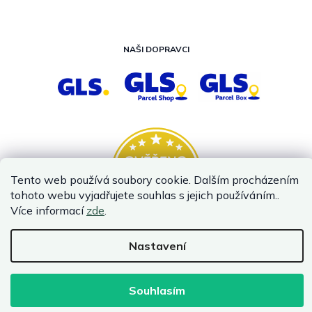
NAŠI DOPRAVCI
Tento web používá soubory cookie. Dalším procházením
tohoto webu vyjadřujete souhlas s jejich používáním..
Více informací
zde
.
Nastavení
Vytvořil Shoptet
Copyright 2026
InternetovaZahrada.cz
. Všechna práva vyhrazena.
Souhlasím
Infolinka je z technických příčin nedostupná. Kontaktujte
nás prosím emailem.