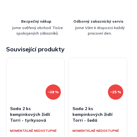
Bezpečný nákup
Odborný zakaznický servis
Jsme ověřený obchod. Tisíce
Jsme Vám k dispozici každý
spokojených zákazníků.
pracovní den.
Související produkty
–28 %
–25 %
Sada 2 ks
Sada 2 ks
kempinkových židlí
kempinkových židlí
Torri - tyrkysová
Torri - šedá
MOMENTÁLNĚ NEDOSTUPNÉ
MOMENTÁLNĚ NEDOSTUPNÉ