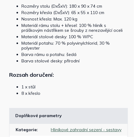
Rozměry stolu (DxŠxV): 180 x 90 x 74 cm
Rozměry křesla (DxŠxV): 65 x 55 x 110 cm
Nosnost křesla: Max. 120 kg
Materiál rámu stolu + křesel: 100 % hliník s
práškovým nástřikem se šrouby z nerezavějící oceli
Materiál stolové desky: 100 % WPC
Materiál potahu: 70 % polyvinylchlorid, 30 %
polyester
Barva rámu a potahu: šedá
Barva stolové desky: přírodní
Rozsah doručení:
1 x stůl
8 x křeslo
Doplňkové parametry
Kategorie
:
Hliníkové zahradní sezení - sestavy