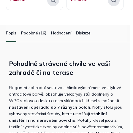
Popis
Podobné (16)
Hodnocení
Diskuze
Pohodlně strávené chvíle ve vaší
zahradě či na terase
Elegantní zahradní sestava s hliníkovým rámem ve stylové
antracitové barvě, obsahuje velkorysý stůl doplněný o
WPC stolovou desku a osm skládacích křesel s možností
nastavení opěradla do 7 různých poloh
. Nohy stolu jsou
vybaveny stavěcími šrouby, které umožňují
stabilní
umístění i na nerovném povrchu
. Potahy křesel jsou z
textilní syntetické tkaniny odolné vůči povětrnostním vlivům,