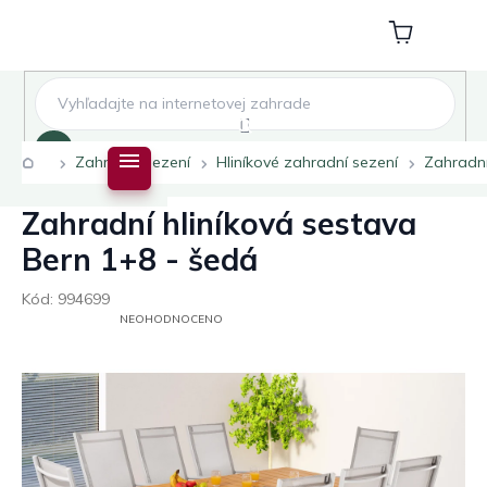
Přejít
na
Nákupní
obsah
košík
Hledat
Domů
Zahradní sezení
Hliníkové zahradní sezení
Zahradní
Zahradní hliníková sestava
Bern 1+8 - šedá
Kód:
994699
PRŮMĚRNÉ
NEOHODNOCENO
HODNOCENÍ
PRODUKTU
JE
0,0
Z
5
HVĚZDIČEK.