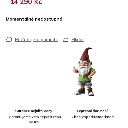
14 290 Kč
Měrná
cena:
Momentálně nedostupné
Hlídat
Garance nejnižší ceny
Expresní doručení
Garantujeme vám nejnižší cenu
Zboží expedujeme ihned.
na trhu.