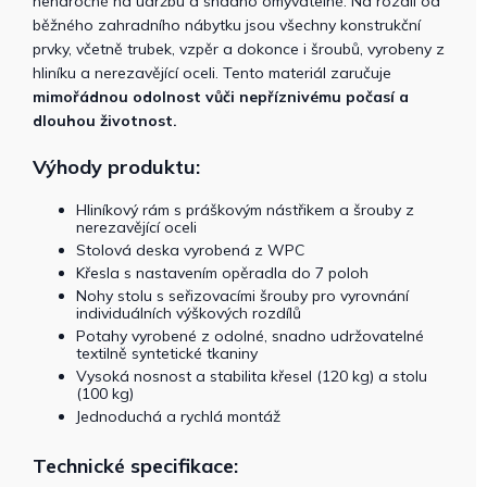
nenáročné na údržbu a snadno omyvatelné. Na rozdíl od
běžného zahradního nábytku jsou všechny konstrukční
prvky, včetně trubek, vzpěr a dokonce i šroubů, vyrobeny z
hliníku a nerezavějící oceli. Tento materiál zaručuje
mimořádnou odolnost vůči nepříznivému počasí a
dlouhou životnost.
Výhody produktu:
Hliníkový rám s práškovým nástřikem a šrouby z
nerezavějící oceli
Stolová deska vyrobená z WPC
Křesla s nastavením opěradla do 7 poloh
Nohy stolu s seřizovacími šrouby pro vyrovnání
individuálních výškových rozdílů
Potahy vyrobené z odolné, snadno udržovatelné
textilně syntetické tkaniny
Vysoká nosnost a stabilita křesel (120 kg) a stolu
(100 kg)
Jednoduchá a rychlá montáž
Technické specifikace: