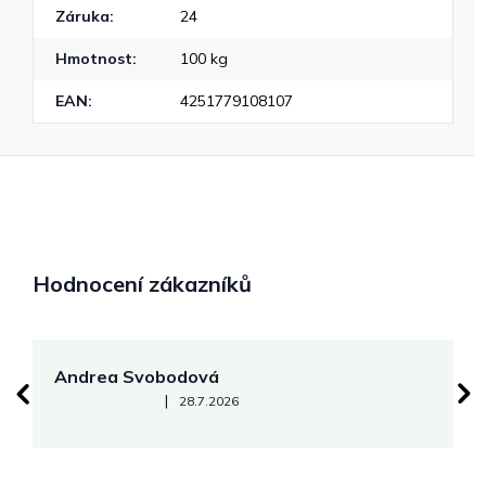
Záruka
:
24
Hmotnost
:
100 kg
EAN
:
4251779108107
Hodnocení zákazníků
Andrea Svobodová
M
Hodnocení obchodu je 5 z 5 hvězdiček.
|
28.7.2026