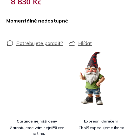
8 830 Kč
Měrná
cena:
Momentálně nedostupné
Hlídat
Garance nejnižší ceny
Expresní doručení
Garantujeme vám nejnižší cenu
Zboží expedujeme ihned.
na trhu.