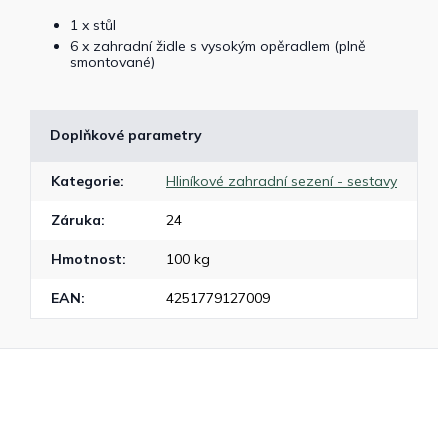
1 x stůl
6 x zahradní židle s vysokým opěradlem (plně
smontované)
Doplňkové parametry
Kategorie
:
Hliníkové zahradní sezení - sestavy
Záruka
:
24
Hmotnost
:
100 kg
EAN
:
4251779127009