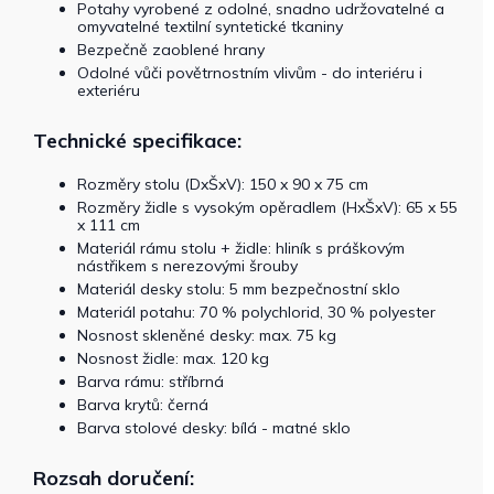
Potahy vyrobené z odolné, snadno udržovatelné a
omyvatelné textilní syntetické tkaniny
Bezpečně zaoblené hrany
Odolné vůči povětrnostním vlivům - do interiéru i
exteriéru
Technické specifikace:
Rozměry stolu (DxŠxV): 150 x 90 x 75 cm
Rozměry židle s vysokým opěradlem (HxŠxV): 65 x 55
x 111 cm
Materiál rámu stolu + židle: hliník s práškovým
nástřikem s nerezovými šrouby
Materiál desky stolu: 5 mm bezpečnostní sklo
Materiál potahu: 70 % polychlorid, 30 % polyester
Nosnost skleněné desky: max. 75 kg
Nosnost židle: max. 120 kg
Barva rámu: stříbrná
Barva krytů: černá
Barva stolové desky: bílá - matné sklo
Rozsah doručení: