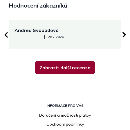
Hodnocení zákazníků
Andrea Svobodová
M
Hodnocení obchodu je 5 z 5 hvězdiček.
|
28.7.2026
Zobrazit další recenze
Z
á
INFORMACE PRO VÁS
p
Doručení a možnosti platby
a
Obchodní podmínky
t