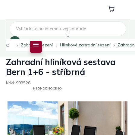
Přejít
na
Nákupní
obsah
košík
Hledat
Domů
Zahradní sezení
Hliníkové zahradní sezení
Zahradní
Zahradní hliníková sestava
Bern 1+6 - stříbrná
Kód:
993526
PRŮMĚRNÉ
NEOHODNOCENO
HODNOCENÍ
PRODUKTU
JE
0,0
Z
5
HVĚZDIČEK.