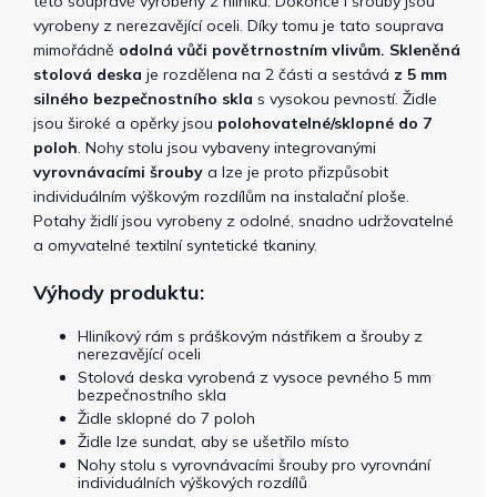
této soupravě vyrobeny z hliníku. Dokonce i šrouby jsou
vyrobeny z nerezavějící oceli. Díky tomu je tato souprava
mimořádně
odolná vůči povětrnostním vlivům.
Skleněná
stolová deska
je rozdělena na 2 části a sestává
z 5 mm
silného bezpečnostního skla
s vysokou pevností. Židle
jsou široké a opěrky jsou
polohovatelné/sklopné do 7
poloh
. Nohy stolu jsou vybaveny integrovanými
vyrovnávacími šrouby
a lze je proto přizpůsobit
individuálním výškovým rozdílům na instalační ploše.
Potahy židlí jsou vyrobeny z odolné, snadno udržovatelné
a omyvatelné textilní syntetické tkaniny.
Výhody produktu:
Hliníkový rám s práškovým nástřikem a šrouby z
nerezavějící oceli
Stolová deska vyrobená z vysoce pevného 5 mm
bezpečnostního skla
Židle sklopné do 7 poloh
Židle lze sundat, aby se ušetřilo místo
Nohy stolu s vyrovnávacími šrouby pro vyrovnání
individuálních výškových rozdílů