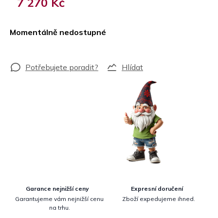
7 270 Kč
Měrná
cena:
Momentálně nedostupné
Hlídat
Garance nejnižší ceny
Expresní doručení
Garantujeme vám nejnižší cenu
Zboží expedujeme ihned.
na trhu.