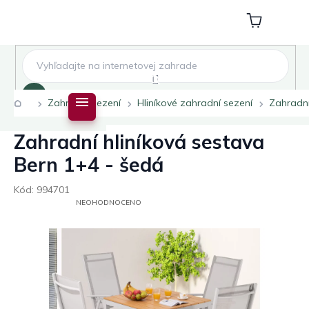
Přejít
na
Nákupní
obsah
košík
Hledat
Domů
Zahradní sezení
Hliníkové zahradní sezení
Zahradní
Zahradní hliníková sestava
Bern 1+4 - šedá
Kód:
994701
PRŮMĚRNÉ
NEOHODNOCENO
HODNOCENÍ
PRODUKTU
JE
0,0
Z
5
HVĚZDIČEK.