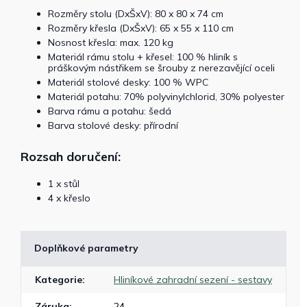
Rozměry stolu (DxŠxV): 80 x 80 x 74 cm
Rozměry křesla (DxŠxV): 65 x 55 x 110 cm
Nosnost křesla: max. 120 kg
Materiál rámu stolu + křesel: 100 % hliník s
práškovým nástřikem se šrouby z nerezavějící oceli
Materiál stolové desky: 100 % WPC
Materiál potahu: 70% polyvinylchlorid, 30% polyester
Barva rámu a potahu: šedá
Barva stolové desky: přírodní
Rozsah doručení:
1 x stůl
4 x křeslo
Doplňkové parametry
Kategorie
:
Hliníkové zahradní sezení - sestavy
Záruka
:
24