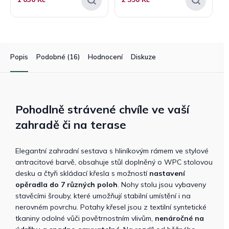
Popis
Podobné (16)
Hodnocení
Diskuze
Pohodlně strávené chvíle ve vaší
zahradě či na terase
Elegantní zahradní sestava s hliníkovým rámem ve stylové
antracitové barvě, obsahuje stůl doplněný o WPC stolovou
desku a čtyři skládací křesla s možností
nastavení
opěradla do 7 různých poloh
. Nohy stolu jsou vybaveny
stavěcími šrouby, které umožňují stabilní umístění i na
nerovném povrchu. Potahy křesel jsou z textilní syntetické
tkaniny odolné vůči povětrnostním vlivům,
nenáročné na