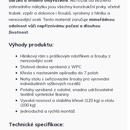
údržbu a snadno omyvatelné
. Na rozdíl od běžného
zahradního nábytku jsou všechny konstrukční prvky, včetně
trubek, vzpěr a dokonce i šroubů, vyrobeny z hliníku a
nerezavějící oceli. Tento materiál zaručuje
mimořádnou
odolnost vůči nepříznivému počasí a dlouhou
životnost
.
Výhody produktu:
Hliníkový rám s práškovým nástřikem a šrouby z
nerezavějící oceli
Stolová deska vyrobená z WPC
Křesla s nastavením opěradla do 7 poloh
Nohy stolu s seřizovacími šrouby pro vyrovnání
individuálních výškových rozdílů
Potahy vyrobené z odolné, snadno udržovatelné
textilně syntetické tkaniny
Vysoká nosnost a stabilita křesel (120 kg) a stolu
(100 kg)
Jednoduchá a rychlá montáž
Technické specifikace: