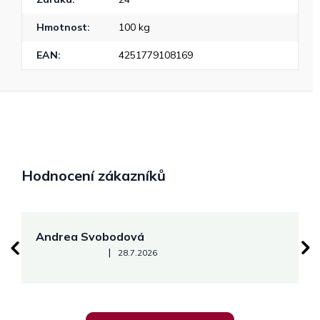
Hmotnost
:
100 kg
EAN
:
4251779108169
Hodnocení zákazníků
Andrea Svobodová
M
Hodnocení obchodu je 5 z 5 hvězdiček.
|
28.7.2026