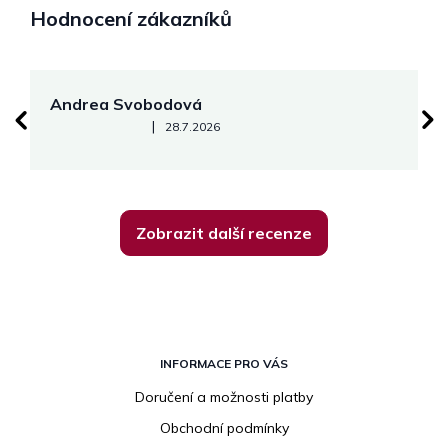
Hodnocení zákazníků
Andrea Svobodová
M
Hodnocení obchodu je 5 z 5 hvězdiček.
|
28.7.2026
Zobrazit další recenze
Z
á
INFORMACE PRO VÁS
p
Doručení a možnosti platby
a
Obchodní podmínky
t