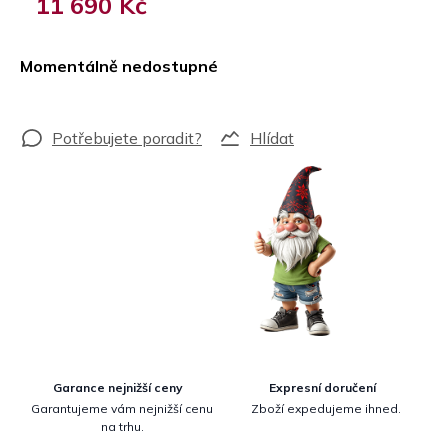
11 690 Kč
Měrná
cena:
Momentálně nedostupné
Hlídat
Garance nejnižší ceny
Expresní doručení
Garantujeme vám nejnižší cenu
Zboží expedujeme ihned.
na trhu.