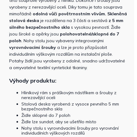
této soupravě vyrobeny z hliníku. Dokonce i šrouby jsou
vyrobeny z nerezavějící oceli. Díky tomu je tato souprava
mimořádně
odolná vůči povětrnostním vlivům.
Skleněná
stolová deska
je rozdělena na 3 části a sestává
z 5 mm
silného bezpečnostního skla
s vysokou pevností. Židle
jsou široké a opěrky jsou
polohovatelné/sklopné do 7
poloh
. Nohy stolu jsou vybaveny integrovanými
vyrovnávacími šrouby
a lze je proto přizpůsobit
individuálním výškovým rozdílům na instalační ploše.
Potahy židlí jsou vyrobeny z odolné, snadno udržovatelné
a omyvatelné textilní syntetické tkaniny.
Výhody produktu:
Hliníkový rám s práškovým nástřikem a šrouby z
nerezavějící oceli
Stolová deska vyrobená z vysoce pevného 5 mm
bezpečnostního skla
Židle sklopné do 7 poloh
Židle lze sundat, aby se ušetřilo místo
Nohy stolu s vyrovnávacími šrouby pro vyrovnání
individuálních výškových rozdílů