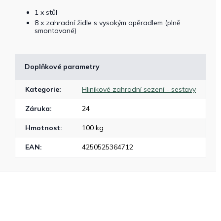
1 x stůl
8 x zahradní židle s vysokým opěradlem (plně
smontované)
Doplňkové parametry
Kategorie
:
Hliníkové zahradní sezení - sestavy
Záruka
:
24
Hmotnost
:
100 kg
EAN
:
4250525364712