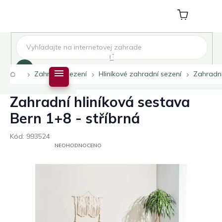
Přejít
na
Nákupní
obsah
košík
Hledat
Domů
Zahradní sezení
Hliníkové zahradní sezení
Zahradní
Zahradní hliníková sestava
Bern 1+8 - stříbrná
Kód:
993524
PRŮMĚRNÉ
NEOHODNOCENO
HODNOCENÍ
PRODUKTU
JE
0,0
Z
5
HVĚZDIČEK.