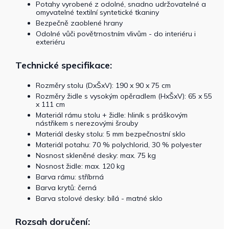
Potahy vyrobené z odolné, snadno udržovatelné a
omyvatelné textilní syntetické tkaniny
Bezpečně zaoblené hrany
Odolné vůči povětrnostním vlivům - do interiéru i
exteriéru
Technické specifikace:
Rozměry stolu (DxŠxV): 190 x 90 x 75 cm
Rozměry židle s vysokým opěradlem (HxŠxV): 65 x 55
x 111 cm
Materiál rámu stolu + židle: hliník s práškovým
nástřikem s nerezovými šrouby
Materiál desky stolu: 5 mm bezpečnostní sklo
Materiál potahu: 70 % polychlorid, 30 % polyester
Nosnost skleněné desky: max. 75 kg
Nosnost židle: max. 120 kg
Barva rámu: stříbrná
Barva krytů: černá
Barva stolové desky: bílá - matné sklo
Rozsah doručení: