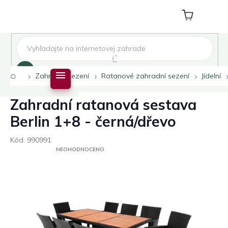
Přejít
na
Nákupní
obsah
košík
Hledat
Domů
Zahradní sezení
Ratanové zahradní sezení
Jídelní
Zahradní ratanová sestava
Berlin 1+8 - černá/dřevo
Kód:
990991
PRŮMĚRNÉ
NEOHODNOCENO
HODNOCENÍ
PRODUKTU
JE
0,0
Z
5
HVĚZDIČEK.