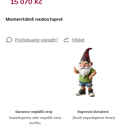
15 070 Kč
Měrná
cena:
Momentálně nedostupné
Hlídat
Garance nejnižší ceny
Expresní doručení
Garantujeme vám nejnižší cenu
Zboží expedujeme ihned.
na trhu.