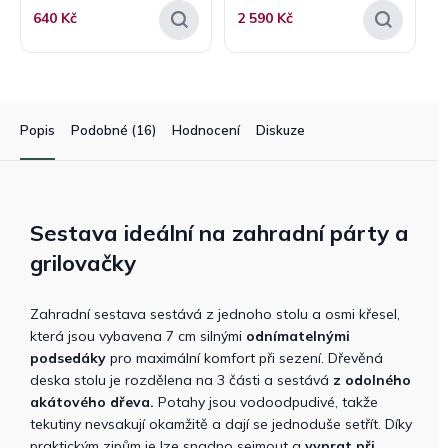
640 Kč
2 590 Kč
Popis
Podobné (16)
Hodnocení
Diskuze
Sestava ideální na zahradní párty a
grilovačky
Zahradní sestava sestává z jednoho stolu a osmi křesel,
která jsou vybavena 7 cm silnými
odnímatelnými
podsedáky
pro maximální komfort při sezení. Dřevěná
deska stolu je rozdělena na 3 části a sestává
z odolného
akátového dřeva.
Potahy jsou vodoodpudivé, takže
tekutiny nevsakují okamžitě a dají se jednoduše setřít. Díky
praktickým zipům je lze snadno sejmout a
vyprat při