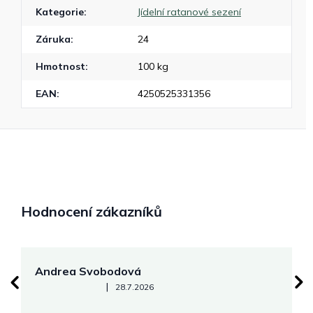
Kategorie
:
Jídelní ratanové sezení
Záruka
:
24
Hmotnost
:
100 kg
EAN
:
4250525331356
Hodnocení zákazníků
Andrea Svobodová
M
Hodnocení obchodu je 5 z 5 hvězdiček.
|
28.7.2026