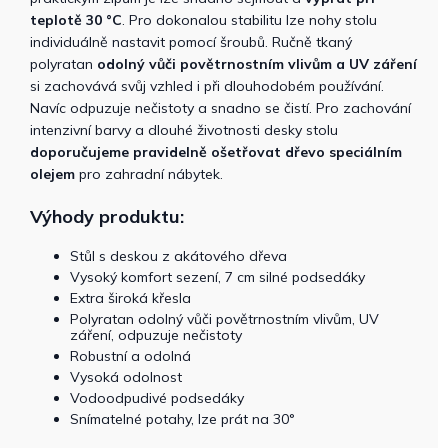
teplotě 30 °C
. Pro dokonalou stabilitu lze nohy stolu
individuálně nastavit pomocí šroubů. Ručně tkaný
polyratan
odolný vůči povětrnostním vlivům a UV záření
si zachovává svůj vzhled i při dlouhodobém používání.
Navíc odpuzuje nečistoty a snadno se čistí. Pro zachování
intenzivní barvy a dlouhé životnosti desky stolu
doporučujeme pravidelně ošetřovat dřevo speciálním
olejem
pro zahradní nábytek.
Výhody produktu:
Stůl s deskou z akátového dřeva
Vysoký komfort sezení, 7 cm silné podsedáky
Extra široká křesla
Polyratan odolný vůči povětrnostním vlivům, UV
záření, odpuzuje nečistoty
Robustní a odolná
Vysoká odolnost
Vodoodpudivé podsedáky
Snímatelné potahy, lze prát na 30°