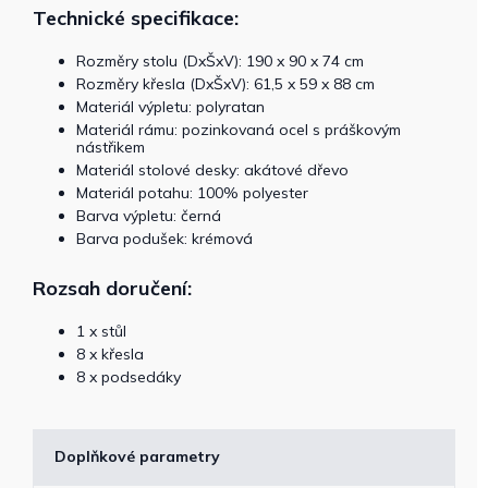
Technické specifikace:
Rozměry stolu (DxŠxV): 190 x 90 x 74 cm
Rozměry křesla (DxŠxV): 61,5 x 59 x 88 cm
Materiál výpletu: polyratan
Materiál rámu: pozinkovaná ocel s práškovým
nástřikem
Materiál stolové desky: akátové dřevo
Materiál potahu: 100% polyester
Barva výpletu: černá
Barva podušek: krémová
Rozsah doručení:
1 x stůl
8 x křesla
8 x podsedáky
Doplňkové parametry