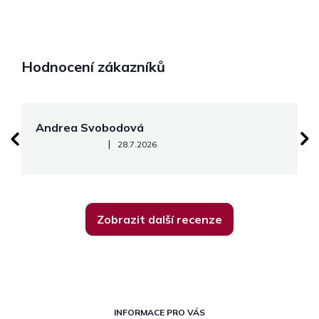
Hodnocení zákazníků
Andrea Svobodová
M
Hodnocení obchodu je 5 z 5 hvězdiček.
|
28.7.2026
Zobrazit další recenze
Z
á
INFORMACE PRO VÁS