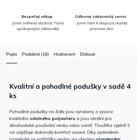
Bezpečný nákup
Odborný zakaznický servis
Jsme ověřený obchod. Tisíce
Jsme Vám k dispozici každý
spokojených zákazníků.
pracovní den.
Popis
Podobné (16)
Hodnocení
Diskuze
Kvalitní a pohodlné podušky v sadě 4
ks
Pohodlné podušky na židle jsou vyrobeny z vysoce
kvalitního
odolného polyesteru
a jsou ideální pro
dlouhodobé používání venku nebo uvnitř. Tloušťka výplně 5
cm zajišťuje dokonalý komfort sezení. Díky optimálním
rozměrům se polštářky vejdou na všechny
standardní