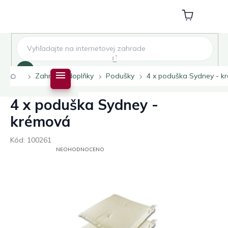
Přejít
na
Nákupní
obsah
košík
Hledat
Domů
Zahradní doplňky
Podušky
4 x poduška Sydney - k
4 x poduška Sydney -
krémová
Kód:
100261
PRŮMĚRNÉ
NEOHODNOCENO
HODNOCENÍ
PRODUKTU
JE
0,0
Z
5
HVĚZDIČEK.