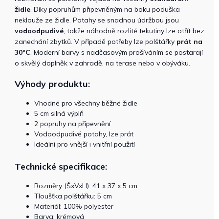
židle
. Díky popruhům připevněným na boku poduška
neklouže ze židle. Potahy se snadnou údržbou jsou
vodoodpudivé
, takže náhodně rozlité tekutiny lze otřít bez
zanechání zbytků. V případě potřeby lze polštářky
prát na
30°C
. Moderní barvy s nadčasovým prošíváním se postarají
o skvělý doplněk v zahradě, na terase nebo v obýváku.
Výhody produktu:
Vhodné pro všechny běžné židle
5 cm silná výplň
2 popruhy na připevnění
Vodoodpudivé potahy, lze prát
Ideální pro vnější i vnitřní použití
Technické specifikace:
Rozměry (ŠxVxH): 41 x 37 x 5 cm
Tloušťka polštářku: 5 cm
Materiál: 100% polyester
Barva: krémová