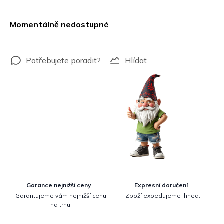
Měrná
cena:
Momentálně nedostupné
Hlídat
Garance nejnižší ceny
Expresní doručení
Garantujeme vám nejnižší cenu
Zboží expedujeme ihned.
na trhu.