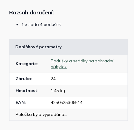
Rozsah doručení:
1 x sada 4 podušek
Doplňkové parametry
Podušky a sedáky na zahradní
Kategorie
:
nábytek
Záruka
:
24
Hmotnost
:
1.45 kg
EAN
:
4250525306514
Položka byla vyprodána…