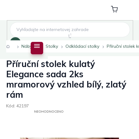
Přejít
na
Nákupní
obsah
košík
Hledat
Domů
Nábytek
Stolky
Odkládací stolky
Příruční stolek
Příruční stolek kulatý
Elegance sada 2ks
mramorový vzhled bílý, zlatý
rám
Kód:
42197
PRŮMĚRNÉ
NEOHODNOCENO
HODNOCENÍ
PRODUKTU
JE
0,0
Z