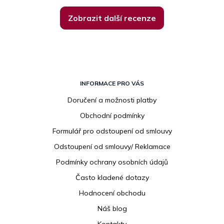
Zobrazit další recenze
Z
á
INFORMACE PRO VÁS
p
Doručení a možnosti platby
a
Obchodní podmínky
t
í
Formulář pro odstoupení od smlouvy
Odstoupení od smlouvy/ Reklamace
Podmínky ochrany osobních údajů
Často kladené dotazy
Hodnocení obchodu
Náš blog
Kontakty