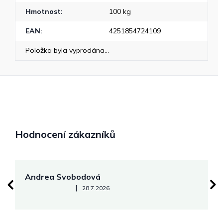
Hmotnost
:
100 kg
EAN
:
4251854724109
Položka byla vyprodána…
Hodnocení zákazníků
Andrea Svobodová
M
Hodnocení obchodu je 5 z 5 hvězdiček.
|
28.7.2026