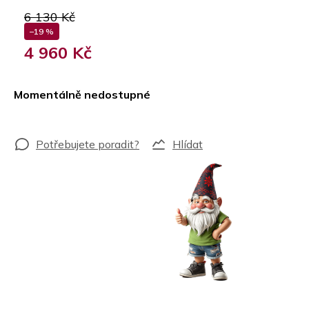
6 130 Kč
–19 %
4 960 Kč
Měrná
cena:
Momentálně nedostupné
Hlídat