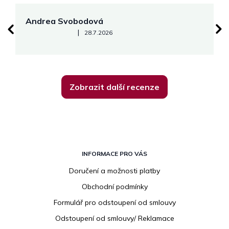
Andrea Svobodová
M
Hodnocení obchodu je 5 z 5 hvězdiček.
|
28.7.2026
Zobrazit další recenze
Z
á
INFORMACE PRO VÁS
p
Doručení a možnosti platby
a
Obchodní podmínky
t
í
Formulář pro odstoupení od smlouvy
Odstoupení od smlouvy/ Reklamace