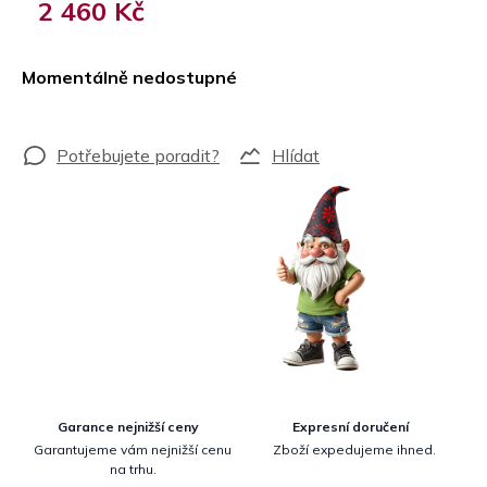
2 460 Kč
Měrná
cena:
Momentálně nedostupné
Hlídat
Garance nejnižší ceny
Expresní doručení
Garantujeme vám nejnižší cenu
Zboží expedujeme ihned.
na trhu.