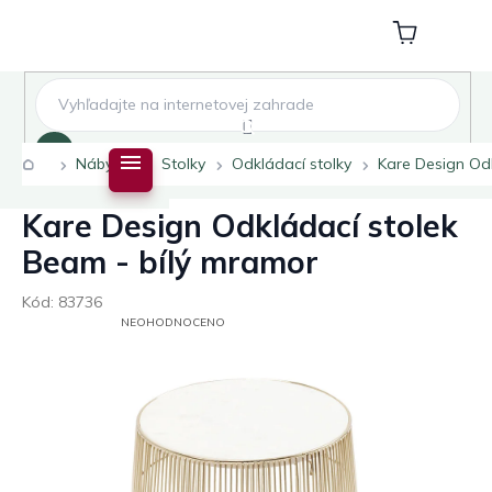
Přejít
na
Nákupní
obsah
košík
Hledat
Domů
Nábytek
Stolky
Odkládací stolky
Kare Design Odk
Kare Design Odkládací stolek
Beam - bílý mramor
Kód:
83736
PRŮMĚRNÉ
NEOHODNOCENO
HODNOCENÍ
PRODUKTU
JE
0,0
Z
5
HVĚZDIČEK.