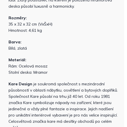
ladí. Zlatý podstavec na kterém je položená mramorová
deska působí luxusně a harmonicky.
Rozměry:
35 x 32 x 32 cm (VxŠxH)
Hmotnost: 4,61 kg
Barva:
Bílá, zlatá
Materiál:
Rám: Ocelová mosaz
Stolní deska: Mramor
Kare Design
je soukromá společnost s mezinárodní
působností v oblasti nábytku, osvětlení a bytových doplňků.
Společnost Kare působí na trhu již 40 let. Od roku 1981
značka Kare symbolizuje nápady na zařízení, které jsou
jedinečné a vždy plné fantazie a inspirace. Jejich nadšení
pro unikátní interiérové ​​vybavení je pro nás velice inspirující.
Celosvětová značka kare má desítky obchodů po celém