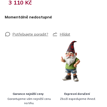
3 110 Kč
Měrná
cena:
Momentálně nedostupné
Hlídat
Garance nejnižší ceny
Expresní doručení
Garantujeme vám nejnižší cenu
Zboží expedujeme ihned.
na trhu.