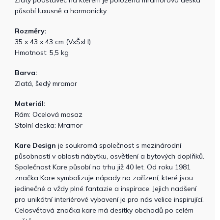
Zlatý podstavec na kterém je položená mramorová deska
působí luxusně a harmonicky.
Rozměry:
35 x 43 x 43 cm (VxŠxH)
Hmotnost: 5,5 kg
Barva:
Zlatá, šedý mramor
Materiál:
Rám: Ocelová mosaz
Stolní deska: Mramor
Kare Design
je soukromá společnost s mezinárodní
působností v oblasti nábytku, osvětlení a bytových doplňků.
Společnost Kare působí na trhu již 40 let. Od roku 1981
značka Kare symbolizuje nápady na zařízení, které jsou
jedinečné a vždy plné fantazie a inspirace. Jejich nadšení
pro unikátní interiérové ​​vybavení je pro nás velice inspirující.
Celosvětová značka kare má desítky obchodů po celém