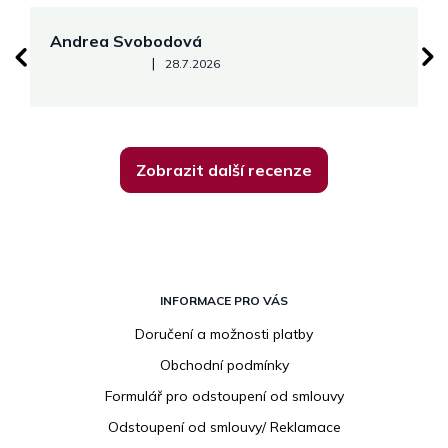
Andrea Svobodová
M
Hodnocení obchodu je 5 z 5 hvězdiček.
|
28.7.2026
Zobrazit další recenze
Z
á
INFORMACE PRO VÁS
p
Doručení a možnosti platby
a
Obchodní podmínky
t
í
Formulář pro odstoupení od smlouvy
Odstoupení od smlouvy/ Reklamace