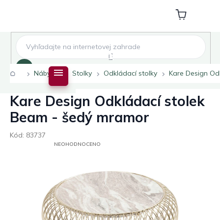
Přejít
na
Nákupní
obsah
košík
Hledat
Domů
Nábytek
Stolky
Odkládací stolky
Kare Design Od
Kare Design Odkládací stolek
Beam - šedý mramor
Kód:
83737
PRŮMĚRNÉ
NEOHODNOCENO
HODNOCENÍ
PRODUKTU
JE
0,0
Z
5
HVĚZDIČEK.