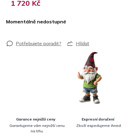
1 720 Kč
Měrná
cena:
Momentálně nedostupné
Hlídat
Garance nejnižší ceny
Expresní doručení
Garantujeme vám nejnižší cenu
Zboží expedujeme ihned.
na trhu.