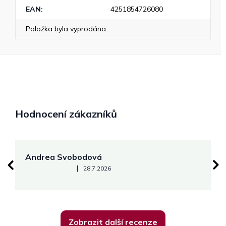
EAN
:
4251854726080
Položka byla vyprodána…
Hodnocení zákazníků
Andrea Svobodová
M
Hodnocení obchodu je 5 z 5 hvězdiček.
|
28.7.2026
Zobrazit další recenze