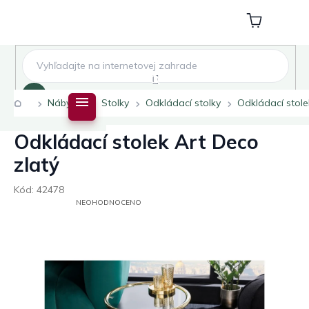
Přejít
na
Nákupní
obsah
košík
Hledat
Domů
Nábytek
Stolky
Odkládací stolky
Odkládací stole
Odkládací stolek Art Deco
zlatý
Kód:
42478
PRŮMĚRNÉ
NEOHODNOCENO
HODNOCENÍ
PRODUKTU
JE
0,0
Z
5
HVĚZDIČEK.