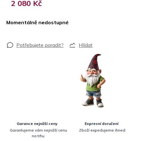
2 080 Kč
Měrná
cena:
Momentálně nedostupné
Hlídat
Garance nejnižší ceny
Expresní doručení
Garantujeme vám nejnižší cenu
Zboží expedujeme ihned.
na trhu.