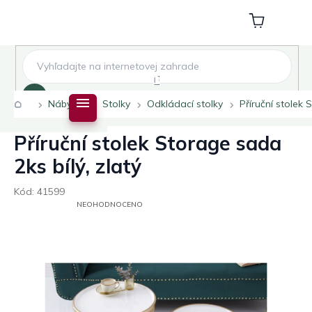
Přejít
na
Nákupní
obsah
košík
Hledat
Domů
Nábytek
Stolky
Odkládací stolky
Příruční stolek 
Příruční stolek Storage sada
2ks bílý, zlatý
Kód:
41599
PRŮMĚRNÉ
NEOHODNOCENO
HODNOCENÍ
PRODUKTU
JE
0,0
Z
5
HVĚZDIČEK.