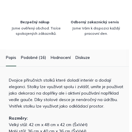
Bezpečný nákup
Odborný zakaznický servis
Jsme ověřený obchod. Tisíce
Jsme Vám k dispozici každý
spokojených zákazníků.
pracovní den.
Popis
Podobné (16)
Hodnocení
Diskuze
Dvojice příručních stolků které doladí interiér a dodají
eleganci. Stolky lze využívat spolu i zvlášť, umíte je používat
jako dekoraci na doplňky ale i aktivní používání například
vedle gauče. Díky stolové desce je nenáročný na údržbu.
Vnitřek stolku lze využívat jako odkládací prostor.
Rozměry:
Velký stůl: 42 cm x 48 cm x 42 cm (ŠxVxH)
Malý stůl: 36 cm x 40 cm x 36 cm (ŠxVxH)