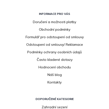
Z
á
INFORMACE PRO VÁS
p
Doručení a možnosti platby
a
Obchodní podmínky
t
í
Formulář pro odstoupení od smlouvy
Odstoupení od smlouvy/ Reklamace
Podmínky ochrany osobních údajů
Často kladené dotazy
Hodnocení obchodu
Náš blog
Kontakty
DOPORUČENÉ KATEGORIE
Zahradní sezení