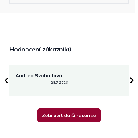
Hodnocení zákazníků
Andrea Svobodová
M
Hodnocení obchodu je 5 z 5 hvězdiček.
|
28.7.2026
Zobrazit další recenze