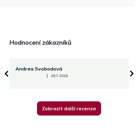
Hodnocení zákazníků
Andrea Svobodová
M
Hodnocení obchodu je 5 z 5 hvězdiček.
|
28.7.2026
Zobrazit další recenze