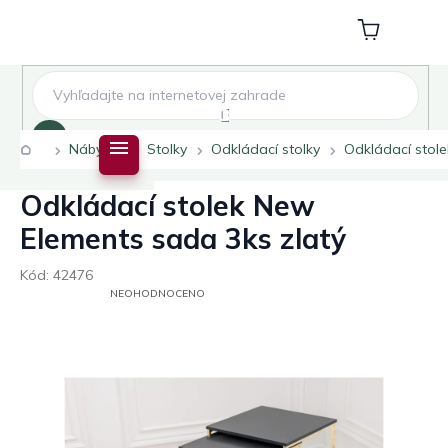
Přejít
na
Nákupní
obsah
košík
Hledat
Domů
Nábytek
Stolky
Odkládací stolky
Odkládací stol
Odkládací stolek New
Elements sada 3ks zlatý
Kód:
42476
PRŮMĚRNÉ
NEOHODNOCENO
HODNOCENÍ
PRODUKTU
JE
0,0
Z
5
HVĚZDIČEK.