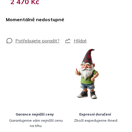
2 470 Kč
Měrná
cena:
Momentálně nedostupné
Hlídat
Garance nejnižší ceny
Expresní doručení
Garantujeme vám nejnižší cenu
Zboží expedujeme ihned.
na trhu.