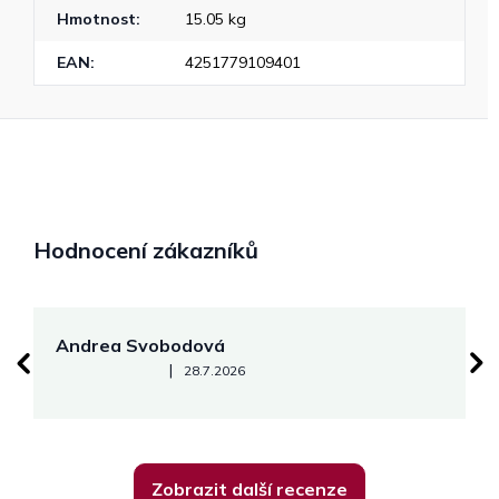
Hmotnost
:
15.05 kg
EAN
:
4251779109401
Hodnocení zákazníků
Andrea Svobodová
M
Hodnocení obchodu je 5 z 5 hvězdiček.
|
28.7.2026
Zobrazit další recenze