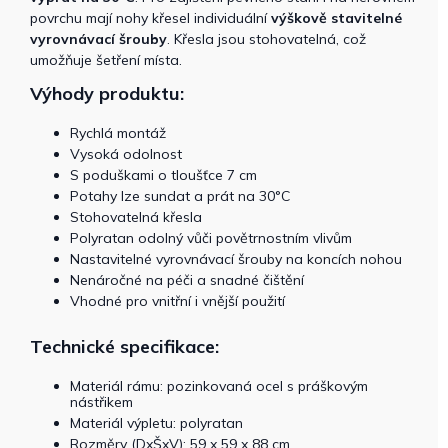
povrchu mají nohy křesel individuální
výškově stavitelné
vyrovnávací šrouby
. Křesla jsou stohovatelná, což
umožňuje šetření místa.
Výhody produktu:
Rychlá montáž
Vysoká odolnost
S poduškami o tloušťce 7 cm
Potahy lze sundat a prát na 30°C
Stohovatelná křesla
Polyratan odolný vůči povětrnostním vlivům
Nastavitelné vyrovnávací šrouby na koncích nohou
Nenáročné na péči a snadné čištění
Vhodné pro vnitřní i vnější použití
Technické specifikace:
Materiál rámu: pozinkovaná ocel s práškovým
nástřikem
Materiál výpletu: polyratan
Rozměry (DxŠxV): 59 x 59 x 88 cm