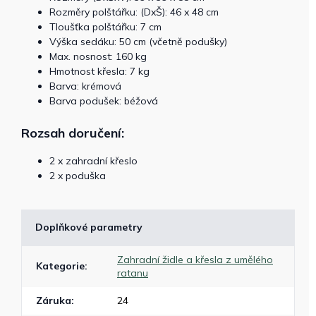
Rozměry polštářku: (DxŠ): 46 x 48 cm
Tloušťka polštářku: 7 cm
Výška sedáku: 50 cm (včetně podušky)
Max. nosnost: 160 kg
Hmotnost křesla: 7 kg
Barva: krémová
Barva podušek: béžová
Rozsah doručení:
2 x zahradní křeslo
2 x poduška
Doplňkové parametry
Zahradní židle a křesla z umělého
Kategorie
:
ratanu
Záruka
:
24