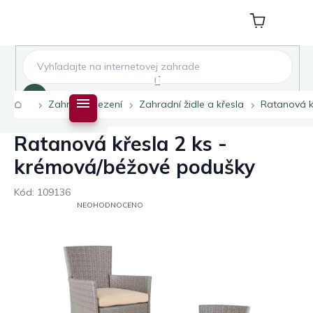
Přejít
na
Nákupní
obsah
košík
Hledat
Domů
Zahradní sezení
Zahradní židle a křesla
Ratanová k
Ratanová křesla 2 ks -
krémová/béžové podušky
Kód:
109136
PRŮMĚRNÉ
NEOHODNOCENO
HODNOCENÍ
PRODUKTU
JE
0,0
Z
5
HVĚZDIČEK.