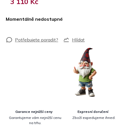
3 110 Kč
Měrná
cena:
Momentálně nedostupné
Hlídat
Garance nejnižší ceny
Expresní doručení
Garantujeme vám nejnižší cenu
Zboží expedujeme ihned.
na trhu.