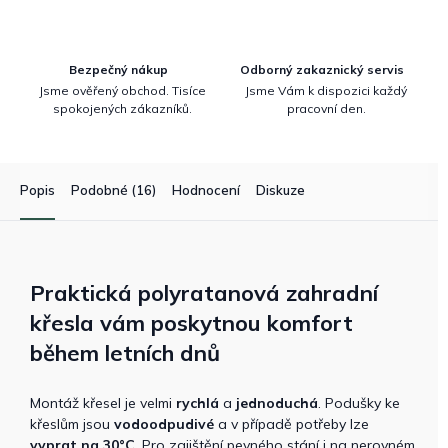
Bezpečný nákup
Odborný zakaznický servis
Jsme ověřený obchod. Tisíce
Jsme Vám k dispozici každý
spokojených zákazníků.
pracovní den.
Popis
Podobné (16)
Hodnocení
Diskuze
Praktická polyratanová zahradní
křesla vám poskytnou komfort
během letních dnů
Montáž křesel je velmi
rychlá
a
jednoduchá
. Podušky ke
křeslům jsou
vodoodpudivé
a v případě potřeby lze
vyprat na 30°C
. Pro zajištění pevného stání i na nerovném