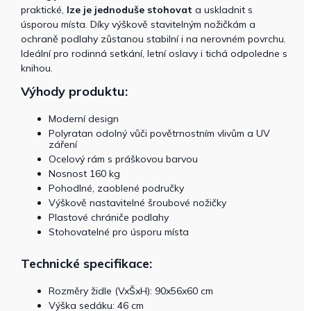
praktické,
lze je jednoduše stohovat
a uskladnit s
úsporou místa. Díky výškově stavitelným nožičkám a
ochraně podlahy zůstanou stabilní i na nerovném povrchu.
Ideální pro rodinná setkání, letní oslavy i tichá odpoledne s
knihou.
Výhody produktu:
Moderní design
Polyratan odolný vůči povětrnostním vlivům a UV
záření
Ocelový rám s práškovou barvou
Nosnost 160 kg
Pohodlné, zaoblené područky
Výškově nastavitelné šroubové nožičky
Plastové chrániče podlahy
Stohovatelné pro úsporu místa
Technické specifikace:
Rozměry židle (VxŠxH): 90x56x60 cm
Výška sedáku: 46 cm