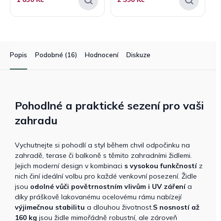
Popis
Podobné (16)
Hodnocení
Diskuze
Pohodlné a praktické sezení pro vaši
zahradu
Vychutnejte si pohodlí a styl během chvil odpočinku na
zahradě, terase či balkoně s těmito zahradními židlemi.
Jejich moderní design v kombinaci
s vysokou funkčností
z
nich činí ideální volbu pro každé venkovní posezení. Židle
jsou
odolné vůči povětrnostním vlivům i UV záření
a
díky práškově lakovanému ocelovému rámu nabízejí
výjimečnou stabilitu
a dlouhou životnost.
S nosností až
160 kg
jsou židle mimořádně robustní, ale zároveň