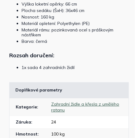
Výška loketní opěrky: 66 cm
Plocha sedáku (ŠxH): 36x46 cm
Nosnost: 160 kg
Materiál opletení: Polyethylen (PE)
Materiál rámu: pozinkovaná ocel s práškovým
nástřikem
Barva: černá
Rozsah doručení:
1x sada 4 zahradních židlí
Doplňkové parametry
Zahradní židle a křesla z umělého
Kategorie
:
ratanu
Záruka
:
24
Hmotnost
:
100 kg