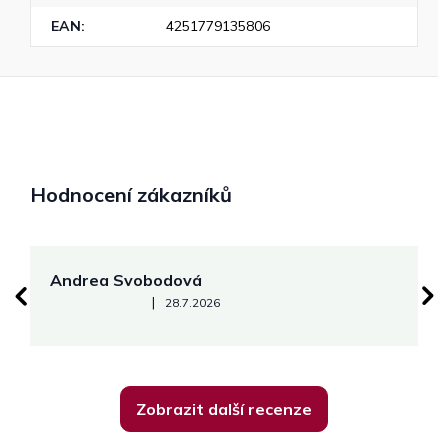
EAN
:
4251779135806
Hodnocení zákazníků
Andrea Svobodová
M
Hodnocení obchodu je 5 z 5 hvězdiček.
|
28.7.2026
Zobrazit další recenze