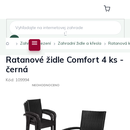
Přejít
na
Nákupní
obsah
košík
Hledat
Domů
Zahradní sezení
Zahradní židle a křesla
Ratanová k
Ratanové židle Comfort 4 ks -
černá
Kód:
109994
PRŮMĚRNÉ
NEOHODNOCENO
HODNOCENÍ
PRODUKTU
JE
0,0
Z
5
HVĚZDIČEK.