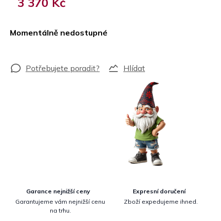
3 370 Kč
Měrná
cena:
Momentálně nedostupné
Hlídat
Garance nejnižší ceny
Expresní doručení
Garantujeme vám nejnižší cenu
Zboží expedujeme ihned.
na trhu.