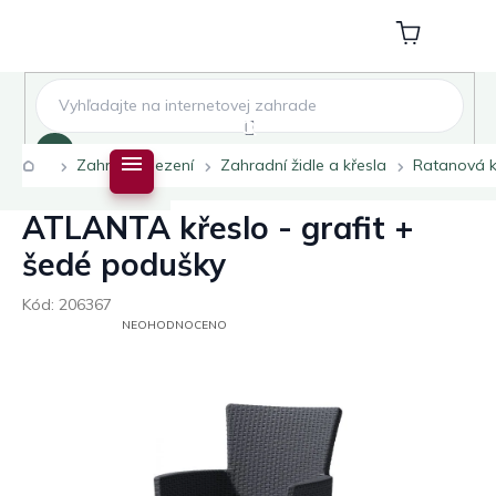
Přejít
na
Nákupní
obsah
košík
Hledat
Domů
Zahradní sezení
Zahradní židle a křesla
Ratanová k
ATLANTA křeslo - grafit +
šedé podušky
Kód:
206367
PRŮMĚRNÉ
NEOHODNOCENO
HODNOCENÍ
PRODUKTU
JE
0,0
Z
5
HVĚZDIČEK.