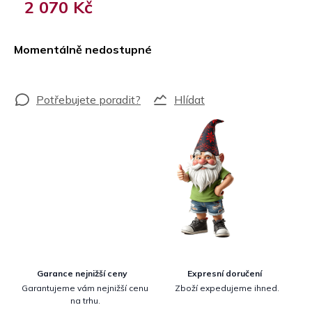
2 070 Kč
Měrná
cena:
Momentálně nedostupné
Hlídat
Garance nejnižší ceny
Expresní doručení
Garantujeme vám nejnižší cenu
Zboží expedujeme ihned.
na trhu.