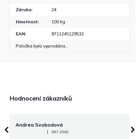
Záruka
:
24
Hmotnost
:
100 kg
EAN
:
8711245129532
Položka byla vyprodána…
Hodnocení zákazníků
Andrea Svobodová
M
Hodnocení obchodu je 5 z 5 hvězdiček.
|
28.7.2026