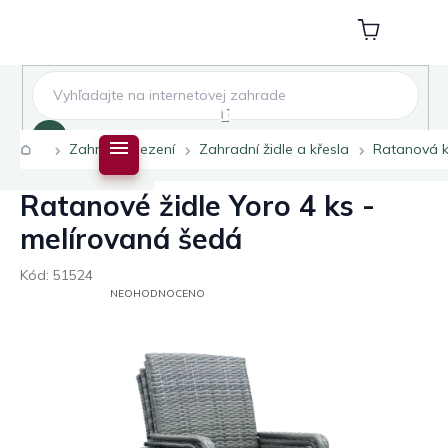
Přejít
na
Nákupní
obsah
košík
Hledat
Domů
Zahradní sezení
Zahradní židle a křesla
Ratanová k
Ratanové židle Yoro 4 ks -
melírovaná šedá
Kód:
51524
PRŮMĚRNÉ
NEOHODNOCENO
HODNOCENÍ
PRODUKTU
JE
0,0
Z
5
HVĚZDIČEK.