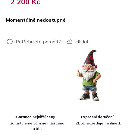
2 200 Kč
Měrná
cena:
Momentálně nedostupné
Hlídat
Garance nejnižší ceny
Expresní doručení
Garantujeme vám nejnižší cenu
Zboží expedujeme ihned.
na trhu.