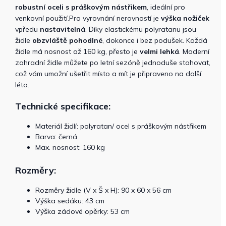
robustní oceli s práškovým nástřikem
, ideální pro
venkovní použití.Pro vyrovnání nerovností je
výška nožiček
vpředu
nastavitelná
. Díky elastickému polyratanu jsou
židle
obzvláště pohodlné
, dokonce i bez podušek. Každá
židle má nosnost až 160 kg, přesto je
velmi lehká
. Moderní
zahradní židle můžete po letní sezóně jednoduše stohovat,
což vám umožní ušetřit místo a mít je připraveno na další
léto.
Technické specifikace:
Materiál židlí: polyratan/ ocel s práškovým nástřikem
Barva: černá
Max. nosnost: 160 kg
Rozměry:
Rozměry židle (V x Š x H): 90 x 60 x 56 cm
Výška sedáku: 43 cm
Výška zádové opěrky: 53 cm