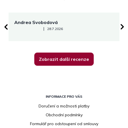
Andrea Svobodová
M
Hodnocení obchodu je 5 z 5 hvězdiček.
|
28.7.2026
Zobrazit další recenze
Z
á
INFORMACE PRO VÁS
p
Doručení a možnosti platby
a
Obchodní podmínky
t
í
Formulář pro odstoupení od smlouvy