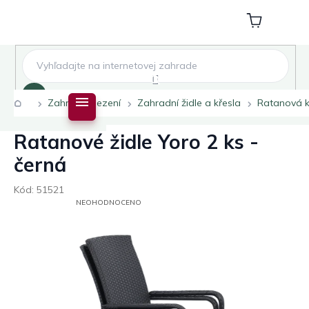
Přejít
na
Nákupní
obsah
košík
Hledat
Domů
Zahradní sezení
Zahradní židle a křesla
Ratanová k
Ratanové židle Yoro 2 ks -
černá
Kód:
51521
PRŮMĚRNÉ
NEOHODNOCENO
HODNOCENÍ
PRODUKTU
JE
0,0
Z
5
HVĚZDIČEK.