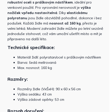
robustní oceli s práškovým nástřikem
, ideální pro
venkovní použití. Pro vyrovnání nerovností je
výška
nožiček
vpředu
nastavitelná
. Díky
elastickému
polyratanu
jsou židle obzvláště pohodlné, dokonce i bez
podušek. Každá židle má
nosnost až 160 kg
, přesto je
velmi lehká. Moderní zahradní židle můžete po letní sezóně
jednoduše stohovat, což vám umožní ušetřit místo a mít je
připraveno na další léto.
Technické specifikace:
Materiál židlí: polyratan/ocel s práškovým nástřikem
Barva: šedá melírovaná
Max. nosnost: 160 kg
Rozměry:
Rozměry židle (VxŠxH): 90 x 60 x 56 cm
Výška sedáku: 43 cm
Výška zádové opěrky: 53 cm
Rozsah doručení: