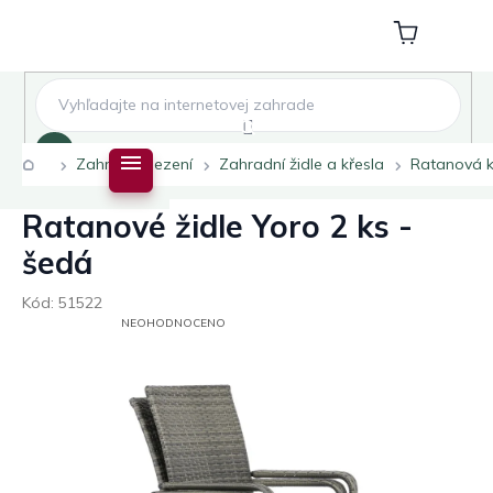
Přejít
na
Nákupní
obsah
košík
Hledat
Domů
Zahradní sezení
Zahradní židle a křesla
Ratanová k
Ratanové židle Yoro 2 ks -
šedá
Kód:
51522
PRŮMĚRNÉ
NEOHODNOCENO
HODNOCENÍ
PRODUKTU
JE
0,0
Z
5
HVĚZDIČEK.