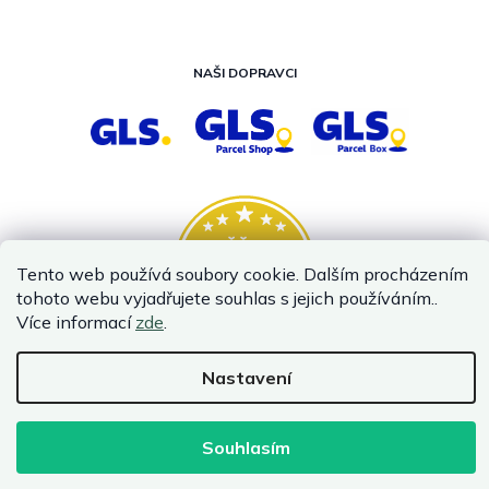
NAŠI DOPRAVCI
Tento web používá soubory cookie. Dalším procházením
tohoto webu vyjadřujete souhlas s jejich používáním..
Více informací
zde
.
Nastavení
Vytvořil Shoptet
Copyright 2026
InternetovaZahrada.cz
. Všechna práva vyhrazena.
Souhlasím
Infolinka je z technických příčin nedostupná. Kontaktujte
nás prosím emailem.