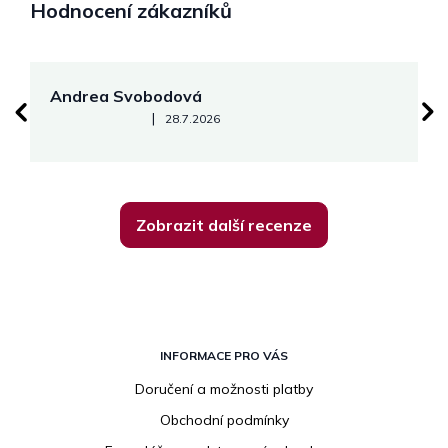
Hodnocení zákazníků
Andrea Svobodová
M
Hodnocení obchodu je 5 z 5 hvězdiček.
|
28.7.2026
Zobrazit další recenze
Z
á
INFORMACE PRO VÁS
p
Doručení a možnosti platby
a
Obchodní podmínky
t
í