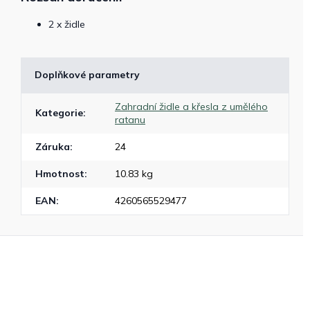
2 x židle
Doplňkové parametry
Zahradní židle a křesla z umělého
Kategorie
:
ratanu
Záruka
:
24
Hmotnost
:
10.83 kg
EAN
:
4260565529477