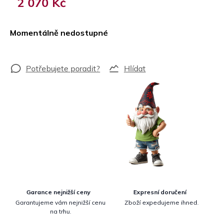
2 070 Kč
Měrná
cena:
Momentálně nedostupné
Hlídat
Garance nejnižší ceny
Expresní doručení
Garantujeme vám nejnižší cenu
Zboží expedujeme ihned.
na trhu.