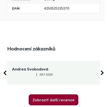
EAN
:
4250525325270
Hodnocení zákazníků
Andrea Svobodová
M
Hodnocení obchodu je 5 z 5 hvězdiček.
|
28.7.2026
Zobrazit další recenze