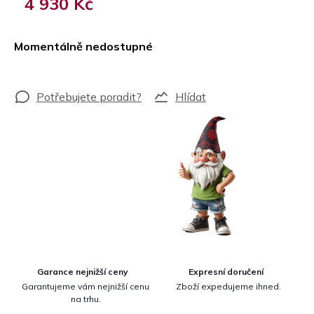
4 930 Kč
Měrná
cena:
Momentálně nedostupné
Hlídat
Garance nejnižší ceny
Expresní doručení
Garantujeme vám nejnižší cenu
Zboží expedujeme ihned.
na trhu.