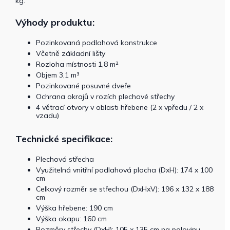
kg.
Výhody produktu:
Pozinkovaná podlahová konstrukce
Včetně základní lišty
Rozloha místnosti 1,8 m²
Objem 3,1 m³
Pozinkované posuvné dveře
Ochrana okrajů v rozích plechové střechy
4 větrací otvory v oblasti hřebene (2 x vpředu / 2 x
vzadu)
Technické specifikace:
Plechová střecha
Využitelná vnitřní podlahová plocha (DxH): 174 x 100
cm
Celkový rozměr se střechou (DxHxV): 196 x 132 x 188
cm
Výška hřebene: 190 cm
Výška okapu: 160 cm
Rozměry střechy (DxH): 105 x 135 cm na polovinu