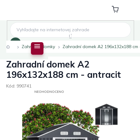
Přejít
na
Nákupní
obsah
košík
Hledat
Domů
Zahradní domky
Zahradní domek A2 196x132x188 cm -
Zahradní domek A2
196x132x188 cm - antracit
Kód:
990741
PRŮMĚRNÉ
NEOHODNOCENO
HODNOCENÍ
PRODUKTU
JE
0,0
Z
5
HVĚZDIČEK.