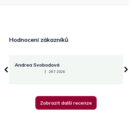
Hodnocení zákazníků
Andrea Svobodová
M
Hodnocení obchodu je 5 z 5 hvězdiček.
|
28.7.2026
Zobrazit další recenze