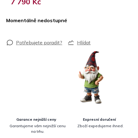
7 790 Kč
Měrná
cena:
Momentálně nedostupné
Hlídat
Garance nejnižší ceny
Expresní doručení
Garantujeme vám nejnižší cenu
Zboží expedujeme ihned.
na trhu.