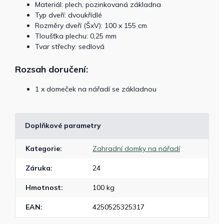
Materiál: plech, pozinkovaná základna
Typ dveří: dvoukřídlé
Rozměry dveří (ŠxV): 100 x 155 cm
Tloušťka plechu: 0,25 mm
Tvar střechy: sedlová
Rozsah doručení:
1 x domeček na nářadí se základnou
Doplňkové parametry
Kategorie
:
Zahradní domky na nářadí
Záruka
:
24
Hmotnost
:
100 kg
EAN
:
4250525325317