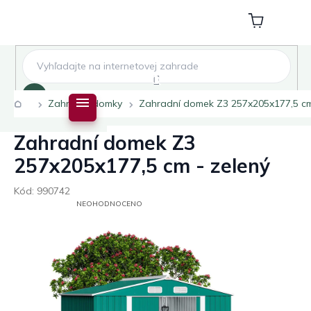
Přejít
na
Nákupní
obsah
košík
Hledat
Domů
Zahradní domky
Zahradní domek Z3 257x205x177,5 cm
Zahradní domek Z3
257x205x177,5 cm - zelený
Kód:
990742
PRŮMĚRNÉ
NEOHODNOCENO
HODNOCENÍ
PRODUKTU
JE
0,0
Z
5
HVĚZDIČEK.