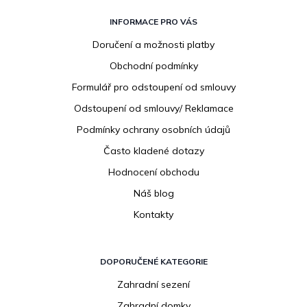
Z
á
INFORMACE PRO VÁS
p
Doručení a možnosti platby
a
Obchodní podmínky
t
í
Formulář pro odstoupení od smlouvy
Odstoupení od smlouvy/ Reklamace
Podmínky ochrany osobních údajů
Často kladené dotazy
Hodnocení obchodu
Náš blog
Kontakty
DOPORUČENÉ KATEGORIE
Zahradní sezení
Zahradní domky