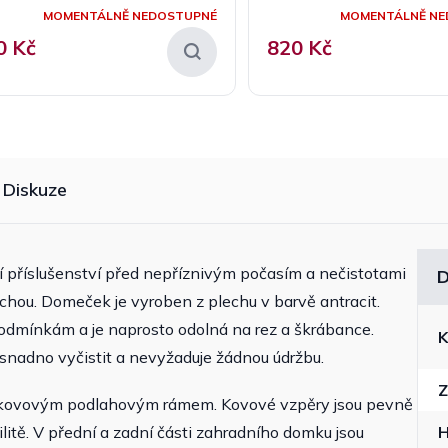
MOMENTÁLNĚ NEDOSTUPNÉ
MOMENTÁLNĚ NE
0 Kč
820 Kč
Diskuze
í příslušenství před nepříznivým počasím a nečistotami
D
hou. Domeček je vyroben z plechu v barvě antracit.
dmínkám a je naprosto odolná na rez a škrábance.
K
snadno vyčistit a nevyžaduje žádnou údržbu.
Z
 kovovým podlahovým rámem. Kovové vzpěry jsou pevně
litě. V přední a zadní části zahradního domku jsou