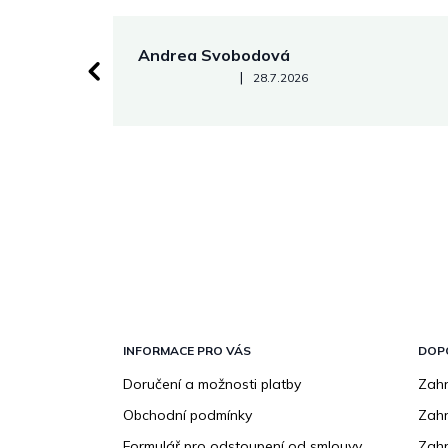
Andrea Svobodová
Hodnocení obchodu je 5 z 5 hvězdiček.
|
28.7.2026
Z
á
p
INFORMACE PRO VÁS
DOP
a
Doručení a možnosti platby
Zahr
t
Obchodní podmínky
Zah
í
Formulář pro odstoupení od smlouvy
Zahr