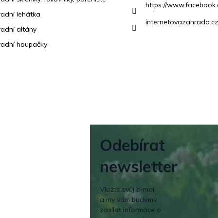
https://www.facebook
adní lehátka
internetovazahrada.cz
adní altány
adní houpačky
Odebírat
newsletter
Vložte svůj e-mail
a my vám budeme
zasílat informace o