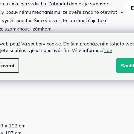
brou cirkulaci vzduchu. Zahradní domek je vybaven
íky posuvnému mechanismu lze dveře snadno otevírat i v
yužít prostor. Široký otvor 96 cm umožňuje také
lze uzamknout i zámkem.
web používá soubory cookie. Dalším procházením tohoto we
jete souhlas s jejich používáním.. Více informací
zde
.
tavení
Souh
319 × 192 cm
9 × 187 cm