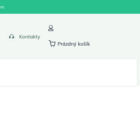
em.
Kontakty
Prázdný košík
Nákupní
košík
Sport