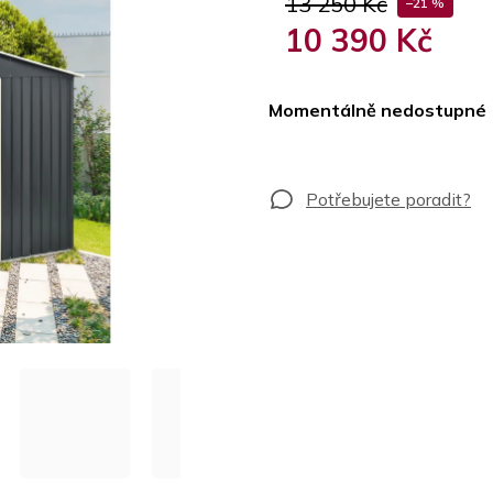
13 250 Kč
–21 %
10 390 Kč
Měrná
cena:
Momentálně nedostupné