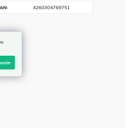
EAN
:
4260304769751
bu
lasím