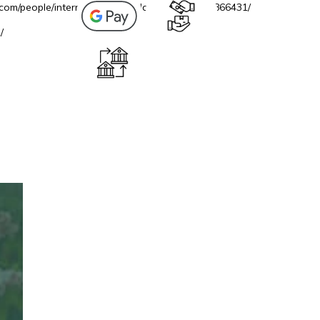
.com/people/internetovazahradacz/100069706866431/
/