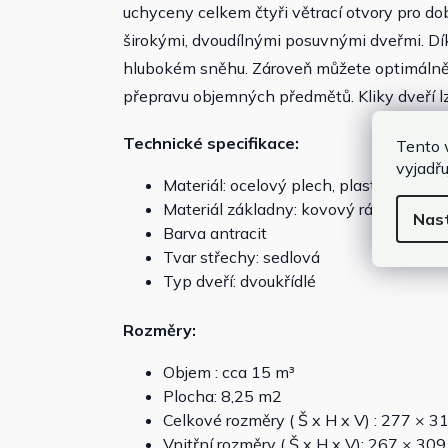
uchyceny celkem čtyři větrací otvory pro do
širokými, dvoudílnými posuvnými dveřmi. D
hlubokém sněhu. Zároveň můžete optimálně v
přepravu objemných předmětů. Kliky dveří 
Technické specifikace:
Tento 
vyjadřu
Materiál: ocelový plech, plast
Materiál základny: kovový rám
Nas
Barva antracit
Tvar střechy: sedlová
Typ dveří: dvoukřídlé
Rozměry:
Objem : cca 15 m³
Plocha: 8,25 m2
Celkové rozměry ( Š x H x V) : 277 × 
Vnitřní rozměry ( Š x H x V): 267 × 30