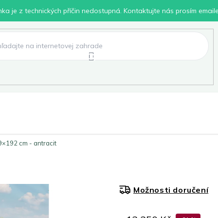
inka je z technických příčin nedostupná. Kontaktujte nás prosím email
lení
Chovatelské potřeby
Dílna
Pro děti
×192 cm - antracit
Možnosti doručení