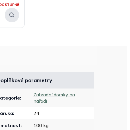
DOSTUPNÉ
oplňkové parametry
Zahradní domky na
ategorie
:
nářadí
áruka
:
24
Hmotnost
:
100 kg