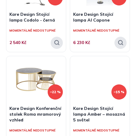
r
o
Kare Design Stojící
Kare Design Stojící
d
lampa Codolo - černá
lampa Al Capone
u
k
MOMENTÁLNĚ NEDOSTUPNÉ
MOMENTÁLNĚ NEDOSTUPNÉ
t
2 540 Kč
6 230 Kč
ů
–22 %
–15 %
Kare Design Konferenční
Kare Design Stojící
stolek Roma mramorový
lampa Amber – mosazná
vzhled
5 světel
MOMENTÁLNĚ NEDOSTUPNÉ
MOMENTÁLNĚ NEDOSTUPNÉ