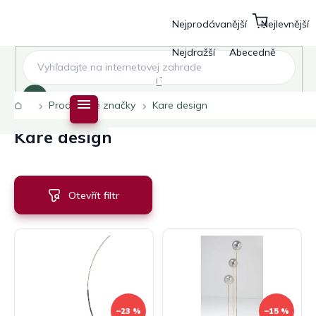
Ř
Přejít
a
na
Nejprodávanější
Nejlevnější
Nákupní
z
obsah
košík
e
Nejdražší
Abecedně
n
í
Hledat
p
Domů
Prodávané značky
Kare design
r
o
Kare design
d
u
k
t
Otevřít filtr
ů
V
ý
p
i
s
p
–23 %
–15 %