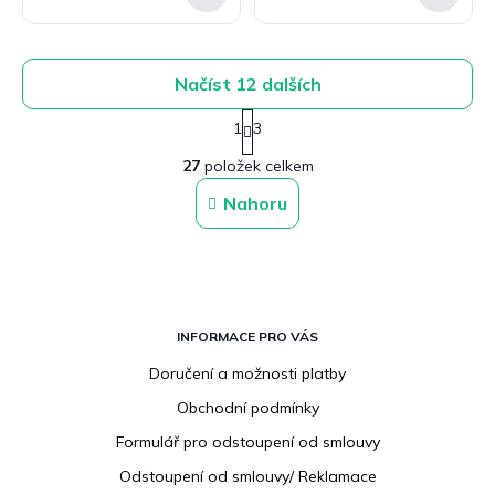
Načíst 12 dalších
S
1
3
t
O
r
27
položek celkem
v
á
n
l
Nahoru
k
á
o
d
v
a
á
c
n
í
í
Z
p
á
INFORMACE PRO VÁS
r
v
p
Doručení a možnosti platby
k
a
y
Obchodní podmínky
t
v
í
Formulář pro odstoupení od smlouvy
ý
p
Odstoupení od smlouvy/ Reklamace
i