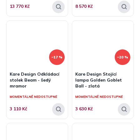
13 770 Kč
8 570 Kč
–17 %
–20 %
Kare Design Odkládací
Kare Design Stojící
stolek Beam - šedý
lampa Golden Goblet
mramor
Ball - zlatá
MOMENTÁLNĚ NEDOSTUPNÉ
MOMENTÁLNĚ NEDOSTUPNÉ
3 110 Kč
3 630 Kč