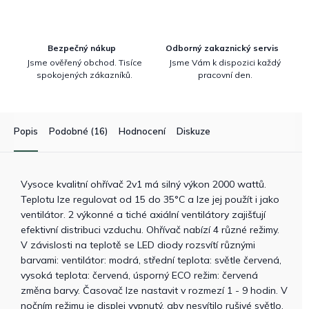
Bezpečný nákup
Odborný zakaznický servis
Jsme ověřený obchod. Tisíce
Jsme Vám k dispozici každý
spokojených zákazníků.
pracovní den.
Popis
Podobné (16)
Hodnocení
Diskuze
Vysoce kvalitní ohřívač 2v1 má silný výkon 2000 wattů.
Teplotu lze regulovat od 15 do 35°C a lze jej použít i jako
ventilátor. 2 výkonné a tiché axiální ventilátory zajišťují
efektivní distribuci vzduchu. Ohřívač nabízí 4 různé režimy.
V závislosti na teplotě se LED diody rozsvítí různými
barvami: ventilátor: modrá, střední teplota: světle červená,
vysoká teplota: červená, úsporný ECO režim: červená
změna barvy. Časovač lze nastavit v rozmezí 1 - 9 hodin. V
nočním režimu je displej vypnutý, aby nesvítilo rušivé světlo.