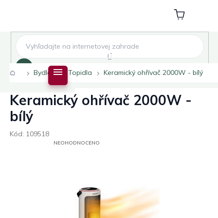
Přejít
na
Nákupní
obsah
košík
Hledat
Domů
Bydlení
Topidla
Keramický ohřívač 2000W - bílý
Keramický ohřívač 2000W -
bílý
Kód:
109518
PRŮMĚRNÉ
NEOHODNOCENO
HODNOCENÍ
PRODUKTU
JE
0,0
Z
5
HVĚZDIČEK.