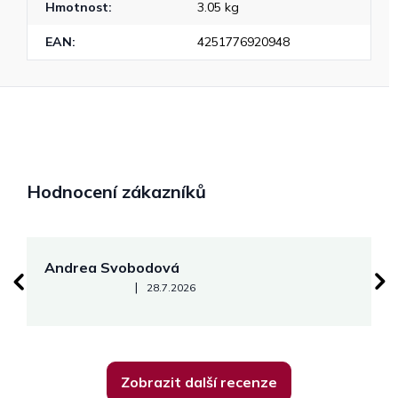
Hmotnost
:
3.05 kg
EAN
:
4251776920948
Hodnocení zákazníků
Andrea Svobodová
M
Hodnocení obchodu je 5 z 5 hvězdiček.
|
28.7.2026
Zobrazit další recenze