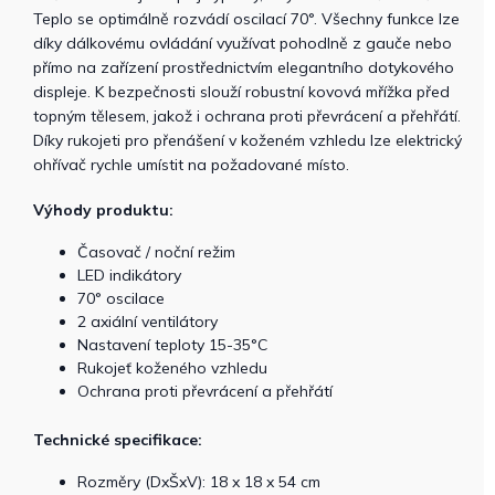
Teplo se optimálně rozvádí oscilací 70°. Všechny funkce lze
díky dálkovému ovládání využívat pohodlně z gauče nebo
přímo na zařízení prostřednictvím elegantního dotykového
displeje. K bezpečnosti slouží robustní kovová mřížka před
topným tělesem, jakož i ochrana proti převrácení a přehřátí.
Díky rukojeti pro přenášení v koženém vzhledu lze elektrický
ohřívač rychle umístit na požadované místo.
Výhody produktu:
Časovač / noční režim
LED indikátory
70° oscilace
2 axiální ventilátory
Nastavení teploty 15-35°C
Rukojeť koženého vzhledu
Ochrana proti převrácení a přehřátí
Technické specifikace:
Rozměry (DxŠxV): 18 x 18 x 54 cm