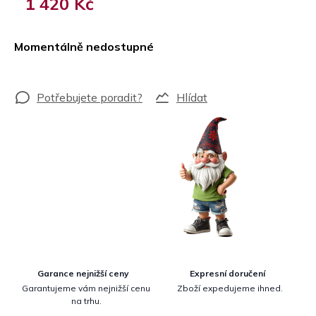
1 420 Kč
Měrná
cena:
Momentálně nedostupné
Hlídat
Garance nejnižší ceny
Expresní doručení
Garantujeme vám nejnižší cenu
Zboží expedujeme ihned.
na trhu.