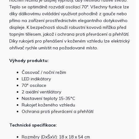
nočním režimu je displej vypnutý, aby nesvítilo rušivé světlo.
Teplo se optimálně rozvádí oscilací 70°. Všechny funkce lze
díky dálkovému ovládání využívat pohodlně z gauče nebo
přímo na zařízení prostřednictvím elegantního dotykového
displeje. K bezpečnosti slouží robustní kovová mřížka před
topným tělesem, jakož i ochrana proti převrácení a přehřátí.
Díky rukojeti pro přenášení v koženém vzhledu lze elektrický
ohřívač rychle umístit na požadované místo.
Výhody produktu:
Časovač / noční režim
LED indikátory
70° oscilace
2 axiální ventilátory
Nastavení teploty 15-35°C
Rukojeť koženého vzhledu
Ochrana proti převrácení a přehřátí
Technické specifikace:
Rozměry (DxŠxV): 18 x 18 x 54 cm