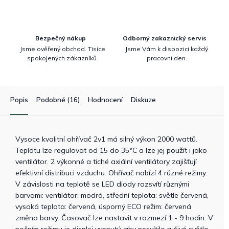
Bezpečný nákup
Odborný zakaznický servis
Jsme ověřený obchod. Tisíce
Jsme Vám k dispozici každý
spokojených zákazníků.
pracovní den.
Popis
Podobné (16)
Hodnocení
Diskuze
Vysoce kvalitní ohřívač 2v1 má silný výkon 2000 wattů.
Teplotu lze regulovat od 15 do 35°C a lze jej použít i jako
ventilátor. 2 výkonné a tiché axiální ventilátory zajišťují
efektivní distribuci vzduchu. Ohřívač nabízí 4 různé režimy.
V závislosti na teplotě se LED diody rozsvítí různými
barvami: ventilátor: modrá, střední teplota: světle červená,
vysoká teplota: červená, úsporný ECO režim: červená
změna barvy. Časovač lze nastavit v rozmezí 1 - 9 hodin. V