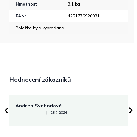
Hmotnost
:
3.1 kg
EAN
:
4251776920931
Položka byla vyprodána…
Hodnocení zákazníků
Andrea Svobodová
M
Hodnocení obchodu je 5 z 5 hvězdiček.
|
28.7.2026