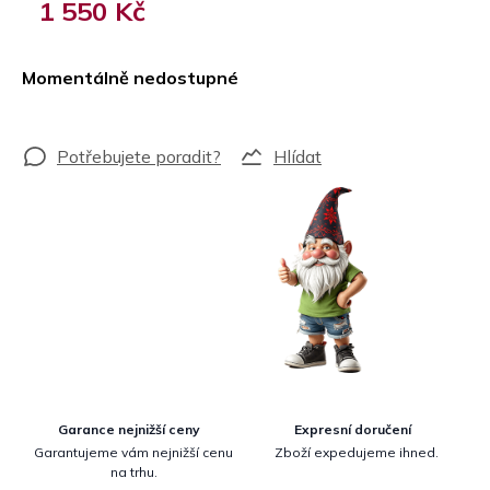
1 550 Kč
Měrná
cena:
Momentálně nedostupné
Hlídat
Garance nejnižší ceny
Expresní doručení
Garantujeme vám nejnižší cenu
Zboží expedujeme ihned.
na trhu.