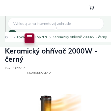
Přejít
na
Nákupní
obsah
košík
Hledat
Domů
Bydlení
Topidla
Keramický ohřívač 2000W - černý
Keramický ohřívač 2000W -
černý
Kód:
109517
PRŮMĚRNÉ
NEOHODNOCENO
HODNOCENÍ
PRODUKTU
JE
0,0
Z
5
HVĚZDIČEK.