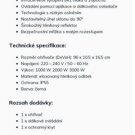
Infračervené vytápění bez hluku a zápachu
Ovládání pomocí aplikace a dálkového ovladače
Technologie s nízkým oslněním
Nastavitelný úhel sklonu do 90°
Širokoúhlý hliníkový reflektor
Bezpečnostní mřížka s malým rozestupem
Technické specifikace:
Rozměr ohřívače (DxVxH): 96 x 10,5 x 16,5 cm
Napájení: 220 – 240 V / 50 – 60 Hz
Výkon: 1000 W 2000 W 3000 W
Materiál: eloxovaný hliníkový odlitek
Ochrana: IP55
Barva: černá
Rozsah dodávky:
1 x ohřívač
1 x dálkové ovládání
1 x ochranný kryt