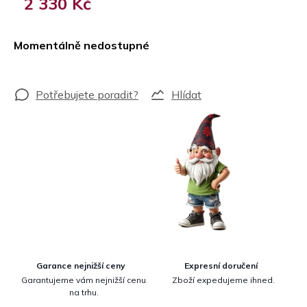
2 330 Kč
Měrná
cena:
Momentálně nedostupné
Hlídat
Garance nejnižší ceny
Expresní doručení
Garantujeme vám nejnižší cenu
Zboží expedujeme ihned.
na trhu.