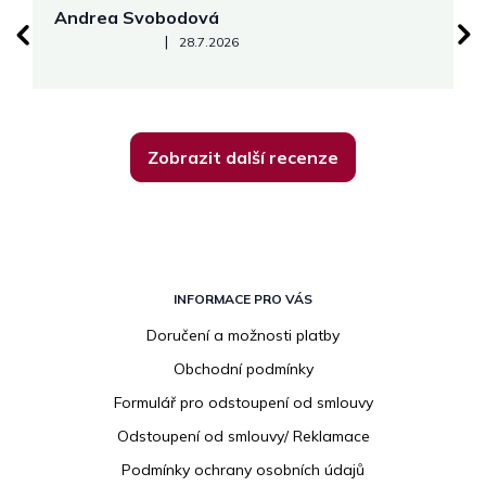
Andrea Svobodová
M
Hodnocení obchodu je 5 z 5 hvězdiček.
|
28.7.2026
Zobrazit další recenze
Z
á
INFORMACE PRO VÁS
p
Doručení a možnosti platby
a
Obchodní podmínky
t
í
Formulář pro odstoupení od smlouvy
Odstoupení od smlouvy/ Reklamace
Podmínky ochrany osobních údajů