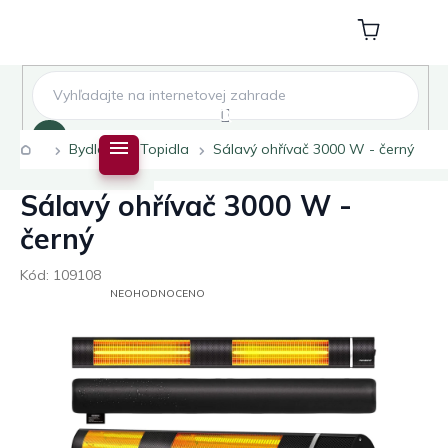
Přejít
na
Nákupní
obsah
košík
Hledat
Domů
Bydlení
Topidla
Sálavý ohřívač 3000 W - černý
Sálavý ohřívač 3000 W -
černý
Kód:
109108
PRŮMĚRNÉ
NEOHODNOCENO
HODNOCENÍ
PRODUKTU
JE
0,0
Z
5
HVĚZDIČEK.