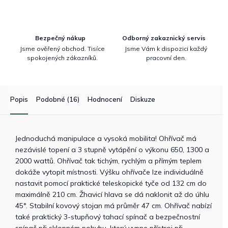
Bezpečný nákup
Odborný zakaznický servis
Jsme ověřený obchod. Tisíce
Jsme Vám k dispozici každý
spokojených zákazníků.
pracovní den.
Popis
Podobné (16)
Hodnocení
Diskuze
Jednoduchá manipulace a vysoká mobilita! Ohřívač má
nezávislé topení a 3 stupně vytápění o výkonu 650, 1300 a
2000 wattů. Ohřívač tak tichým, rychlým a přímým teplem
dokáže vytopit místnosti. Výšku ohřívače lze individuálně
nastavit pomocí praktické teleskopické tyče od 132 cm do
maximálně 210 cm. Žhavicí hlava se dá naklonit až do úhlu
45°. Stabilní kovový stojan má průměr 47 cm. Ohřívač nabízí
také praktický 3-stupňový tahací spínač a bezpečnostní