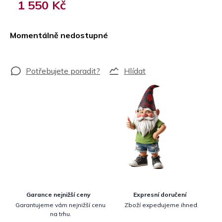
1 550 Kč
Měrná
cena:
Momentálně nedostupné
Hlídat
Garance nejnižší ceny
Expresní doručení
Garantujeme vám nejnižší cenu
Zboží expedujeme ihned.
na trhu.