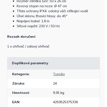
Rozměr stínítka ŠxV: 50 x 26 cm
Kovový stojan na noze: Ø 47 cm
Třída ochrany IPX4: odolný vůči stříkající vodě
Úhel sklonu žhavící hlavy: do 45°
Napájecí kabel: 1,8 m
Síťové napětí: 230 V / 50 Hz
Rozsah doručení:
1 x ohřívač / sálavý ohřívač
Doplňkové parametry
Kategorie
:
Topidla
Záruka
:
24
Hmotnost
:
9.35 kg
EAN
:
4250525375336