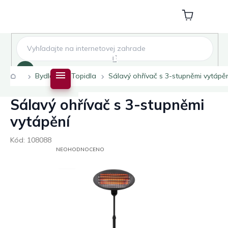
Přejít
na
Nákupní
obsah
košík
Hledat
Domů
Bydlení
Topidla
Sálavý ohřívač s 3-stupněmi vytápě
Sálavý ohřívač s 3-stupněmi
vytápění
Kód:
108088
PRŮMĚRNÉ
NEOHODNOCENO
HODNOCENÍ
PRODUKTU
JE
0,0
Z
5
HVĚZDIČEK.