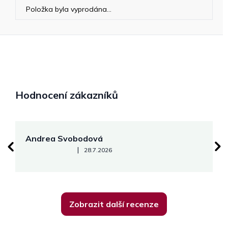
Položka byla vyprodána…
Hodnocení zákazníků
Andrea Svobodová
M
Hodnocení obchodu je 5 z 5 hvězdiček.
|
28.7.2026
Zobrazit další recenze