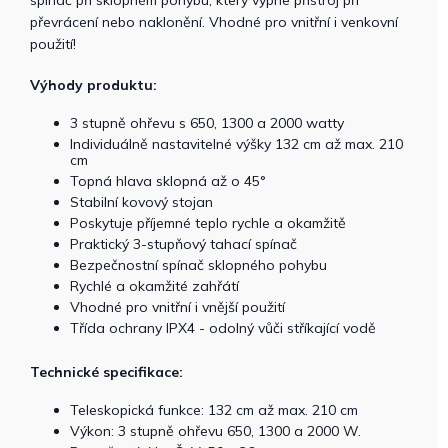
spínač při sklopném pohybu, který vypne přístroj při
převrácení nebo naklonění. Vhodné pro vnitřní i venkovní
použití!
Výhody produktu:
3 stupně ohřevu s 650, 1300 a 2000 watty
Individuálně nastavitelné výšky 132 cm až max. 210
cm
Topná hlava sklopná až o 45°
Stabilní kovový stojan
Poskytuje příjemné teplo rychle a okamžitě
Praktický 3-stupňový tahací spínač
Bezpečnostní spínač sklopného pohybu
Rychlé a okamžité zahřátí
Vhodné pro vnitřní i vnější použití
Třída ochrany IPX4 - odolný vůči stříkající vodě
Technické specifikace:
Teleskopická funkce: 132 cm až max. 210 cm
Výkon: 3 stupně ohřevu 650, 1300 a 2000 W.