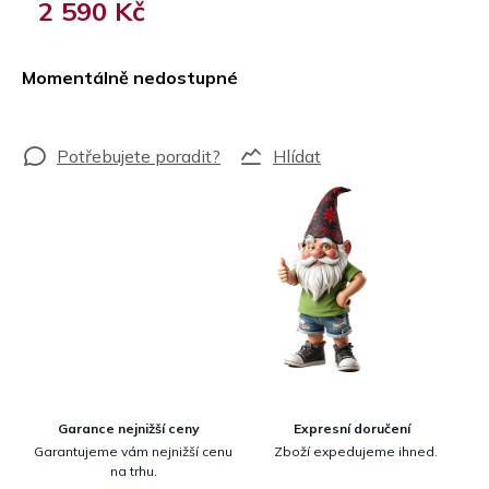
2 590 Kč
Měrná
cena:
Momentálně nedostupné
Hlídat
Garance nejnižší ceny
Expresní doručení
Garantujeme vám nejnižší cenu
Zboží expedujeme ihned.
na trhu.