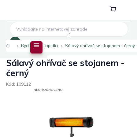
Přejít
na
Nákupní
obsah
košík
Hledat
Domů
Bydlení
Topidla
Sálavý ohřívač se stojanem - černý
Sálavý ohřívač se stojanem -
černý
Kód:
109112
PRŮMĚRNÉ
NEOHODNOCENO
HODNOCENÍ
PRODUKTU
JE
0,0
Z
5
HVĚZDIČEK.