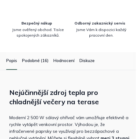
Bezpečný nákup
Odborný zakaznický servis
Jsme ověřený obchod. Tisíce
Jsme Vám k dispozici každý
spokojených zákazníků.
pracovní den.
Popis
Podobné (16)
Hodnocení
Diskuze
Nejúčinnější zdroj tepla pro
chladnější večery na terase
Moderní 2 500 W sálavý ohřívač vám umožňuje efektivně a
rychle vytápět venkovní prostor. Výhodou je, že
infračervené paprsky se využívají pro bezzápachové a
nehlučné vytápění. Můžete si flexibilně vybrat
mezi 3 stupni