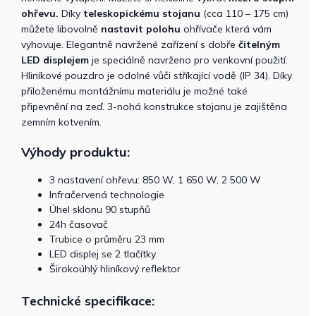
ohřevu.
Díky
teleskopickému stojanu
(cca 110 – 175 cm)
můžete libovolně
nastavit polohu
ohřívače která vám
vyhovuje. Elegantně navržené zařízení s dobře
čitelným
LED displejem
je speciálně navrženo pro venkovní použití.
Hliníkové pouzdro je odolné vůči stříkající vodě (IP 34). Díky
přiloženému montážnímu materiálu je možné také
připevnění na zeď. 3-nohá konstrukce stojanu je zajištěna
zemním kotvením.
Výhody produktu:
3 nastavení ohřevu: 850 W, 1 650 W, 2 500 W
Infračervená technologie
Úhel sklonu 90 stupňů
24h časovač
Trubice o průměru 23 mm
LED displej se 2 tlačítky
Širokoúhlý hliníkový reflektor
Technické specifikace: