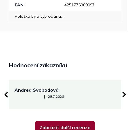
EAN
:
4251776909097
Položka byla vyprodána…
Hodnocení zákazníků
Andrea Svobodová
M
Hodnocení obchodu je 5 z 5 hvězdiček.
|
28.7.2026
Zobrazit další recenze