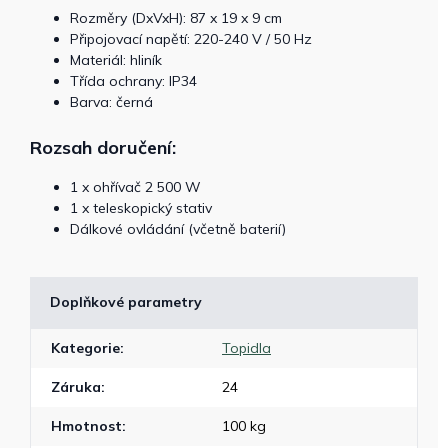
Rozměry (DxVxH): 87 x 19 x 9 cm
Připojovací napětí: 220-240 V / 50 Hz
Materiál: hliník
Třída ochrany: IP34
Barva: černá
Rozsah doručení:
1 x ohřívač 2 500 W
1 x teleskopický stativ
Dálkové ovládání (včetně baterií)
Doplňkové parametry
Kategorie
:
Topidla
Záruka
:
24
Hmotnost
:
100 kg