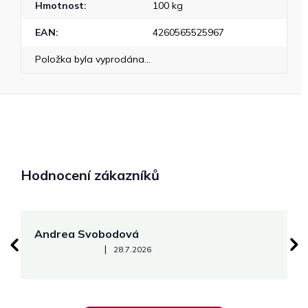
Hmotnost
:
100 kg
EAN
:
4260565525967
Položka byla vyprodána…
Hodnocení zákazníků
Andrea Svobodová
M
Hodnocení obchodu je 5 z 5 hvězdiček.
|
28.7.2026