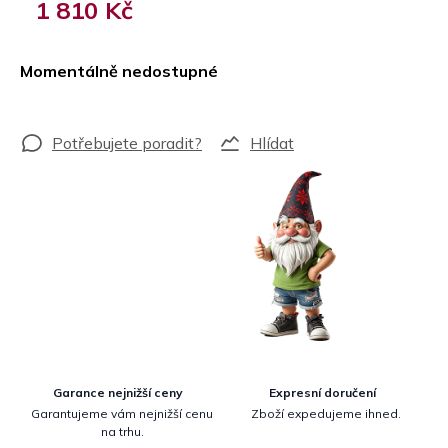
1 810 Kč
Měrná
cena:
Momentálně nedostupné
Hlídat
Garance nejnižší ceny
Expresní doručení
Garantujeme vám nejnižší cenu
Zboží expedujeme ihned.
na trhu.