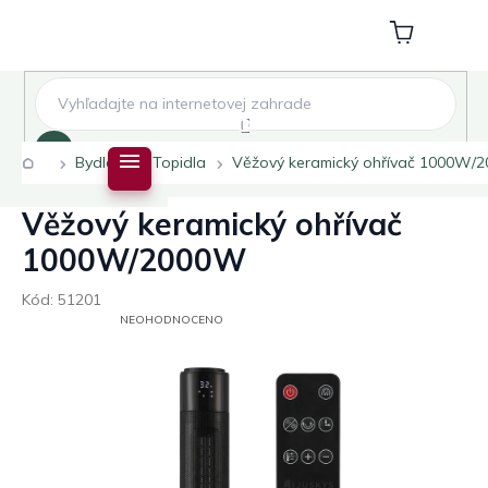
Přejít
na
Nákupní
obsah
košík
Hledat
Domů
Bydlení
Topidla
Věžový keramický ohřívač 1000W/
Věžový keramický ohřívač
1000W/2000W
Kód:
51201
PRŮMĚRNÉ
NEOHODNOCENO
HODNOCENÍ
PRODUKTU
JE
0,0
Z
5
HVĚZDIČEK.